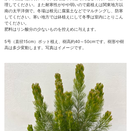
理してください。また耐寒性がやや弱いので庭植えは関東地方以
南の太平洋側で。冬場は根元に腐葉土などでマルチングし、防寒
してください。寒い地方では鉢植えにして冬季は室内にとりこん
でください。
肥料はリン酸分の少ないものを控えめに与えます。
5号（直径15cm）ポット植え、樹高約40～50cmです。樹形や樹
高は多少変動します。写真はイメージです。