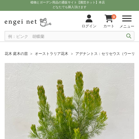
植物とガーデン用品の通販サイト【園芸ネット】本店
どなたでも購入頂けます
0
ログイン
カート
メニュー
花木 庭木の苗
オーストラリア花木
アデナントス：セリセウス（ウーリー