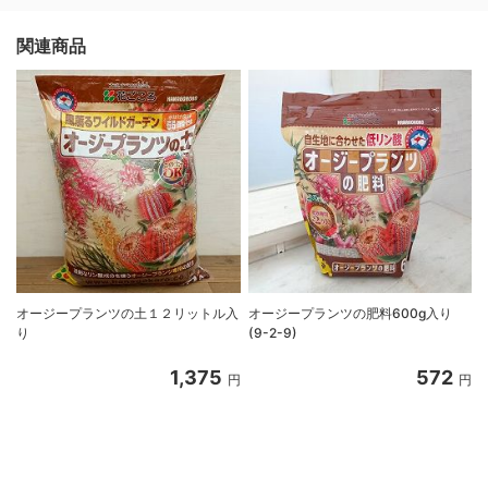
関連商品
オージープランツの土１２リットル入
オージープランツの肥料600g入り
り
(9-2-9)
1,375
572
円
円