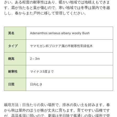
さい。ある程度の耐寒性はあり、暖かい地域では地植えもできま
す。霜が当たると葉が傷むので、寒い地域では冬季は屋内で冬越
しし、春からまた戸外に移して管理してください。
英名
Adenanthos seriseus albany woolly Bush
タイプ
ヤマモガシ科プロテア属の半耐寒性常緑低木
樹高
2～3m
耐寒性
マイナス5度まで
日照
日向むき
栽培方法：日当たりの良い場所で、排水の良い土を好みます。春
から秋は屋外のほうが株が丈夫に育ちます。育てやすい品種です
が、高温多湿に弱いので、夏場は半日陰で風通しの良い場所で管