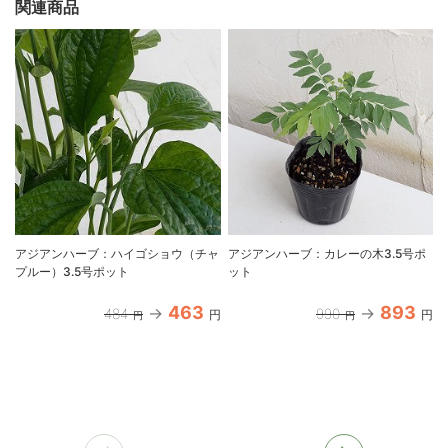
関連商品
アジアンハーブ：ハイゴショウ（チャ
アジアンハーブ：カレーの木3.5号ポ
プルー）3.5号ポット
ット
463
893
484
990
円
円
円
円