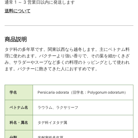
通常 1 ～ 3 営業日以内に発送します
送料について
商品説明
タデ科の多年草です。関東以西なら越冬します。主にベトナム料
理に使われます。パクチーより強い香りで、その葉を細かくきざ
み、サラダーやスープなど多くの料理のトッピングとして使われ
ます。パクチーに飽きてきた人におすすめです。
学名
Persicaria odorata（旧学名：Polygonum odoratum）
ベトナム名
ラウラム、ラクサリーフ
科名・属名
タデ科イヌタデ属
分類
半耐寒性多年草