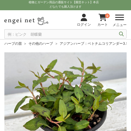
植物とガーデン用品の通販サイト【園芸ネット】本店
どなたでも購入頂けます
0
ログイン
カート
メニュー
ハーブの苗
その他のハーブ
アジアンハーブ：ベトナムコリアンダー3.5