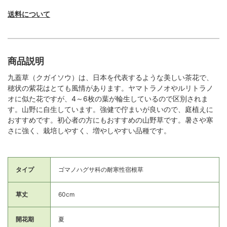
送料について
商品説明
九蓋草（クガイソウ）は、日本を代表するような美しい茶花で、
穂状の紫花はとても風情があります。ヤマトラノオやルリトラノ
オに似た花ですが、4～6枚の葉が輪生しているので区別されま
す。山野に自生しています。強健で佇まいが良いので、庭植えに
おすすめです。初心者の方にもおすすめの山野草です。暑さや寒
さに強く、栽培しやすく、増やしやすい品種です。
タイプ
ゴマノハグサ科の耐寒性宿根草
草丈
60cm
開花期
夏