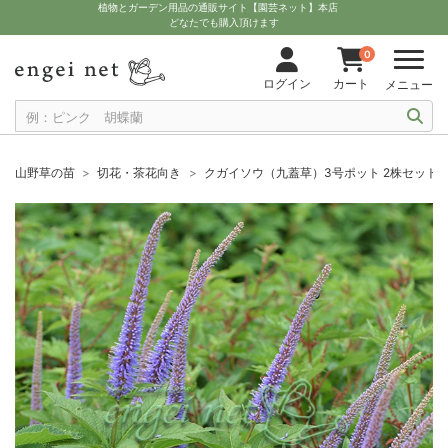
植物とガーデン用品の通販サイト【園芸ネット】本店
どなたでも購入頂けます
0
ログイン
カート
メニュー
山野草の苗
切花・茶花向き
クガイソウ（九蓋草）3号ポット 2株セット