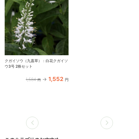
クガイソウ（九蓋草）：白花クガイソ
ウ3号 2株セット
1,552
1,584
円
円