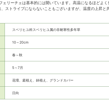
フェリーチェは基本的には開いています。高温になるほどよく
は、ストライプにならないこともございますが、温度の上昇と
スベリヒユ科スベリヒユ属の非耐寒性多年草
10～20cm
春～秋
5～7月
花壇、庭植え、鉢植え、グランドカバー
日向