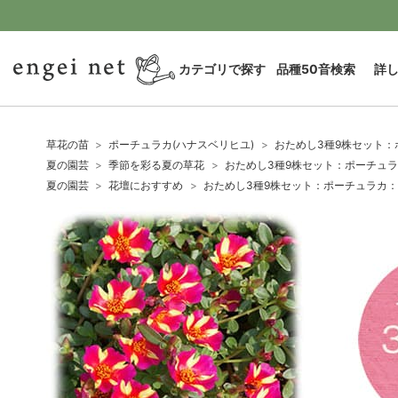
カテゴリで探す
品種50音検索
詳
草花の苗
ポーチュラカ(ハナスベリヒユ)
おためし3種9株セット：
夏の園芸
季節を彩る夏の草花
おためし3種9株セット：ポーチュラ
夏の園芸
花壇におすすめ
おためし3種9株セット：ポーチュラカ：