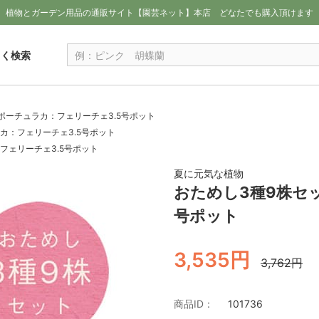
植物とガーデン用品の通販サイト【園芸ネット】本店
どなたでも購入頂けます
しく検索
ポーチュラカ：フェリーチェ3.5号ポット
カ：フェリーチェ3.5号ポット
フェリーチェ3.5号ポット
夏に元気な植物
おためし3種9株セ
号ポット
3,535円
3,762円
商品ID：
101736