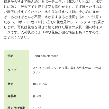
初夏から秋まで咲き続けるポーチュラカ（花スベリヒユ）。水切
れに強く、炎天下でも絶えず花を咲かせます。必ず日当たりのよ
い場所に植えてください。水やりは植えつけ時に少なめに施せ
ば、あとはほとんど不要。水が多すぎると徒長するのでご注意く
ださい。1ポット1色（1株）植えの花色見計らいミックスでお届け
します。写真は花色を混ぜて植え付けた場合の成長・開花時イメ
ージです。入荷状況によりやや花色が偏る場合もありますので、
ご了承ください。
学名
Portulaca oleracea
スベリヒユ科スベリヒユ属の非耐寒性多年草（1年草
タイプ
扱い）
草丈
10～20cm
開花期
春～秋
植え付け適期
5～7月