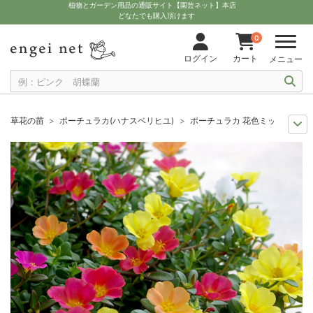
植物とガーデン用品の通販サイト【園芸ネット】本店
どなたでも購入頂けます
0
ログイン
カート
メニュー
草花の苗
ポーチュラカ(ハナスベリヒユ)
ポーチュラカ 花色ミックス3号
夏の園芸
花壇におすすめ
ポーチュラカ 花色ミックス3号ポット（単色植