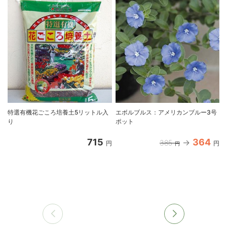
特選有機花ごころ培養土5リットル入
エボルブルス：アメリカンブルー3号
り
ポット
715
364
385
円
円
円