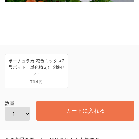
ポーチュラカ 花色ミックス3
号ポット（単色植え） 2株セ
ット
704
円
数量：
カートに入れる