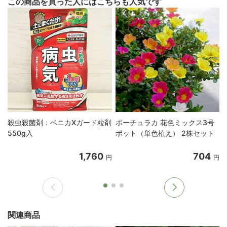
この商品を買った人にはこちらも人気です
殺虫殺菌剤：ベニカXガード粒剤
ポーチュラカ 花色ミックス3号
550g入
ポット（単色植え） 2株セット
1,760
704
円
円
関連商品