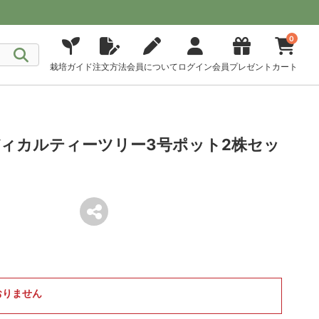
0
栽培ガイド
注文方法
会員について
ログイン
会員プレゼント
カート
ィカルティーツリー3号ポット2株セッ
おりません