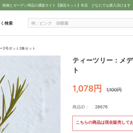
植物とガーデン用品の通販サイト【園芸ネット】本店
どなたでも購入頂けます
しく検索
ー3号ポット2株セット
ティーツリー：メデ
ト
1,078円
1,100円
商品ID：
28676
こちらの商品は現在販売して