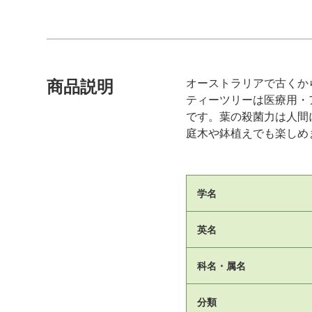
オーストラリアで古くか
商品説明
ティーツリーは医療用・
です。葉の殺菌力は人間
庭木や鉢植えでも楽しめ
学名
英名
科名・属名
分類