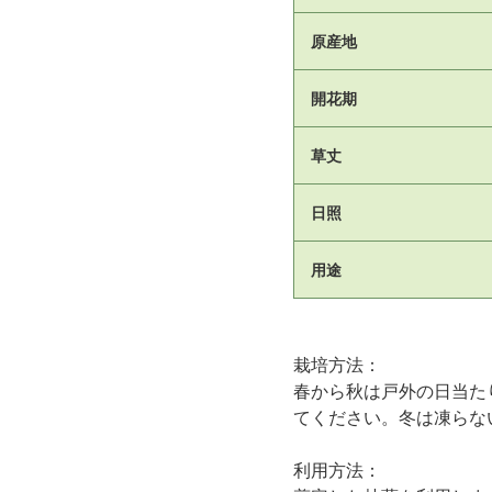
原産地
開花期
草丈
日照
用途
栽培方法：
春から秋は戸外の日当た
てください。冬は凍らな
利用方法：