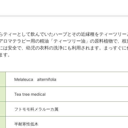
らティーとして飲んでいたハーブとその近縁種をティーツリー
アロマテラピー用の精油「ティーツリー油」の原料植物で、枝
には安全で、幼児の衣料の洗浄にも利用されます。まっすぐに
ます。
Melaleuca alternifolia
Tea tree medical
フトモモ科メラルーカ属
半耐寒性低木