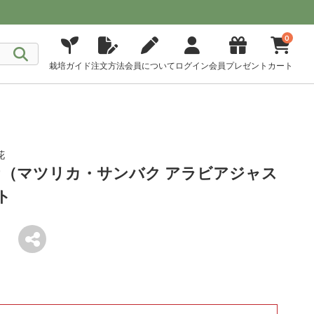
0
栽培ガイド
注文方法
会員について
ログイン
会員プレゼント
カート
花
（マツリカ・サンバク アラビアジャス
ト