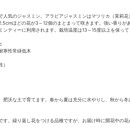
で人気のジャスミン。アラビアジャスミンはマツリカ（茉莉花
2.5cmほどの花が3～12個のまとまって咲きます。強い香り
ミンティーに利用されます。栽培温度は13～15度以上を保っ
c
耐寒性常緑低木
性）
、肥沃な土で育てます。春から夏は充分に水やりし、秋から冬
です。繰り返し花をつける品種ですが、お届け時に開花中の花