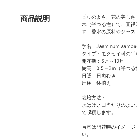
香りのよさ、花の美しさ
商品説明
木（半つる性）で、直径
す。香水の原料やジャス
学名：Jasminum samba
タイプ：モクセイ科の半
開花期：5月～10月
樹高：0.5～2m（半つる
日照：日向むき
用途：鉢植え
栽培方法：
水はけと日当たりのよい
で収穫します。
写真は開花時のイメージ
い。