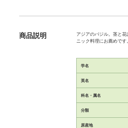
アジアのバジル。茎と花
商品説明
ニック料理にお薦めです
学名
英名
科名・属名
分類
原産地