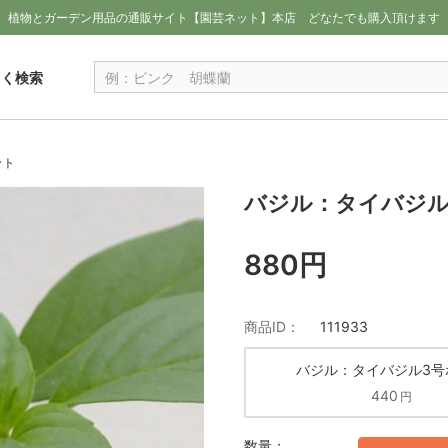
植物とガーデン用品の通販サイト【園芸ネット】本店
どなたでも購入頂けます
しく検索
ット
バジル：タイバジル
880円
商品ID：
111933
バジル：タイバジル3号
440
円
数量：