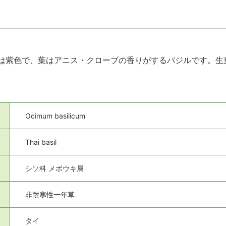
は紫色で、葉はアニス・クローブの香りがするバジルです。生
。
Ocimum basilicum
Thai basil
シソ科 メボウキ属
非耐寒性一年草
タイ