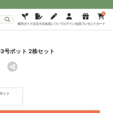
0
栽培ガイド
注文方法
会員について
ログイン
会員プレゼント
カート
3号ポット 2株セット
ポット