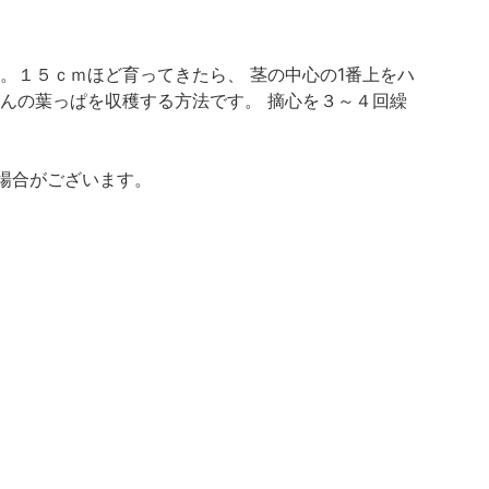
。１５ｃｍほど育ってきたら、 茎の中心の1番上をハ
んの葉っぱを収穫する方法です。 摘心を３～４回繰
場合がございます。