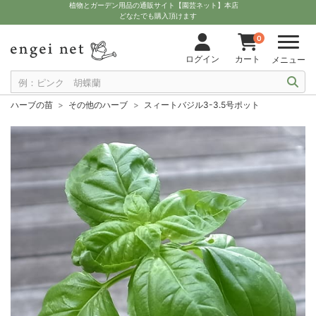
植物とガーデン用品の通販サイト【園芸ネット】本店
どなたでも購入頂けます
0
ログイン
カート
メニュー
ハーブの苗
その他のハーブ
スィートバジル3-3.5号ポット