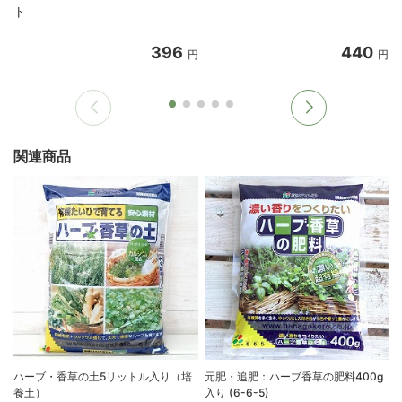
ト
396
440
円
円
関連商品
ハーブ・香草の土5リットル入り（培
元肥・追肥：ハーブ香草の肥料400g
養土）
入り (6-6-5)