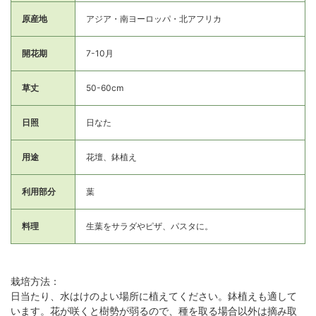
原産地
アジア・南ヨーロッパ・北アフリカ
開花期
7-10月
草丈
50-60cm
日照
日なた
用途
花壇、鉢植え
利用部分
葉
料理
生葉をサラダやピザ、パスタに。
栽培方法：
日当たり、水はけのよい場所に植えてください。鉢植えも適して
います。花が咲くと樹勢が弱るので、種を取る場合以外は摘み取