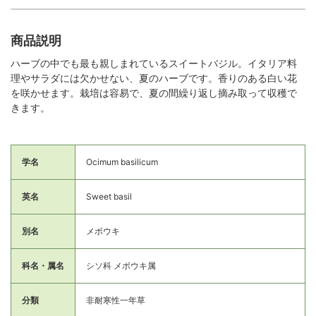
商品説明
ハーブの中でも最も親しまれているスイートバジル。イタリア料
理やサラダには欠かせない、夏のハーブです。香りのある白い花
を咲かせます。栽培は容易で、夏の間繰り返し摘み取って収穫で
きます。
学名
Ocimum basilicum
英名
Sweet basil
別名
メボウキ
科名・属名
シソ科 メボウキ属
分類
非耐寒性一年草