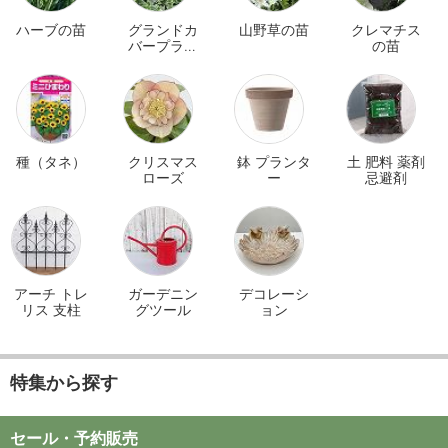
ハーブの苗
グランドカ
山野草の苗
クレマチス
バープラン
の苗
ツ
種（タネ）
クリスマス
鉢 プランタ
土 肥料 薬剤
ローズ
ー
忌避剤
アーチ トレ
ガーデニン
デコレーシ
リス 支柱
グツール
ョン
特集から探す
セール・予約販売