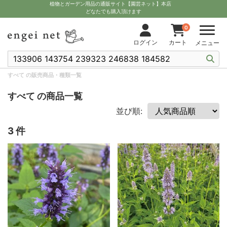
植物とガーデン用品の通販サイト【園芸ネット】本店
どなたでも購入頂けます
0
ログイン
カート
メニュー
すべて の販売商品・種類一覧
すべて の商品一覧
並び順:
3 件