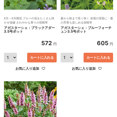
6月～9月開花 ブルーの花をたくさん咲
夏から秋まで長く咲く 花壇の背面に・葉
かせ強健 さわやかな香りの宿根草
の芳香も楽しめる宿根草
アガスターシェ：ブラックアダー
アガスターシェ：ブルーフォーチ
3.5号ポット
ュン3.5号ポット
572
605
円
円
カートに入れる
カートに入れる
お気に入り追加
お気に入り追加