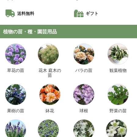
送料無料
ギフト
植物の苗・種・園芸用品
草花の苗
花木 庭木の
バラの苗
観葉植物
苗
果樹の苗
鉢花
球根
野菜の苗