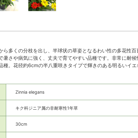
から多くの分枝を出し、半球状の草姿となるわい性の多花性百
で暑さや病気に強く、丈夫で育てやすい品種です。非常に耐候
品種。花径約6cmの半八重咲きタイプで輝きのある明るいイ
Zinnia elegans
キク科ジニア属の非耐寒性1年草
30cm