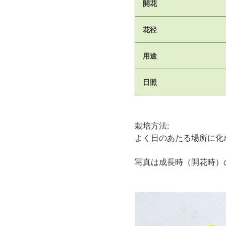
開花
花径
用途
日照
栽培方法:
よく日のあたる場所に化
写真は成長時（開花時）