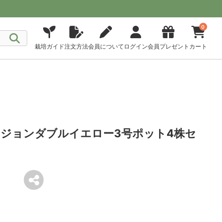
0
栽培ガイド
注文方法
会員について
ログイン
会員プレゼント
カート
ジョンダブルイエロー3号ポット4株セ