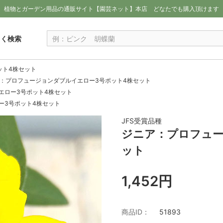
植物とガーデン用品の通販サイト【園芸ネット】本店
どなたでも購入頂けます
しく検索
ット4株セット
：プロフュージョンダブルイエロー3号ポット4株セット
エロー3号ポット4株セット
ー3号ポット4株セット
JFS受賞品種
ジニア：プロフュー
ット
1,452円
商品ID：
51893