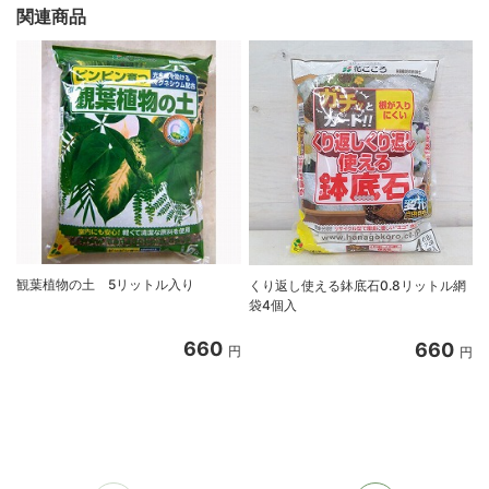
関連商品
観葉植物の土 5リットル入り
くり返し使える鉢底石0.8リットル網
袋4個入
660
660
円
円