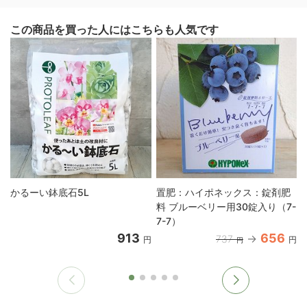
この商品を買った人にはこちらも人気です
かるーい鉢底石5L
置肥：ハイポネックス：錠剤肥
料 ブルーベリー用30錠入り（7-
7-7）
913
656
737
円
円
円