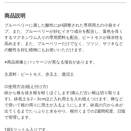
商品説明
ブルーベリーに適した酸性にpH調整された専用用土の小袋タイ
プ。また、ブルーベリーが好むイオウ成分を配合し、葉色を良く
するマグネシウム入りの専用肥料も配合。ピートモスが保水性を
高めます。また、ブルーベリーだけでなく、ツツジ、サツキなど
の酸性を好む植物にもお使いいただけます。
※商品画像とパッケージが異なる場合があります。
主原料：ピートモス、赤玉土、鹿沼土
○使用方法(植え付け方)
鉢から株を抜き根を軽くほぐします(痛んだ古い根は切り取りま
す)。鉢底土を2～3cmほど入れ用土を入れ植えつけます。棒など
で突いて根の周りに用土が入るようにします。鉢底の穴から水が
出てくるまでたっぷりと水をやり、根付くまでの2週間程度、日陰
で管理します。
1袋5リットル入りです。