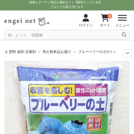
植物とガーデン用品の通販サイト【園芸ネット】本店
どなたでも購入頂けます
0
ログイン
カート
メニュー
土 肥料 薬剤 忌避剤
用土類単品お届け
ブルーベリーの土5リットル入り
人気のベリー
ブルーベリーのおすすめ資材
ブルーベリーの土5リットル
11月中下旬予約
グッズ・資材
ブルーベリーの土5リットル入り
12月上中旬予約
グッズ・資材
ブルーベリーの土5リットル入り