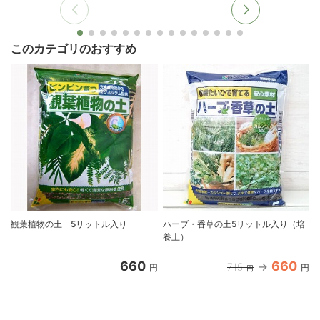
このカテゴリのおすすめ
観葉植物の土 5リットル入り
ハーブ・香草の土5リットル入り（培
養土）
660
660
715
円
円
円