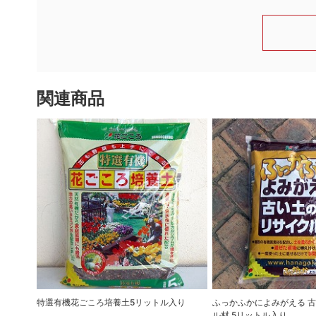
関連商品
特選有機花ごころ培養土5リットル入り
ふっかふかによみがえる 
ル材 5リットル入り