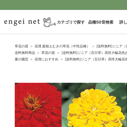
カテゴリで探す
品種50音検索
詳
草花の苗
花壇 庭植えむきの草花（中性品種）
[送料無料]ジニア
送料無料商品
草花の苗
[送料無料]ジニア（百日草）高性大輪花色
夏の園芸
花壇におすすめ
[送料無料]ジニア（百日草）高性大輪花