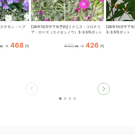
ペンステモン：ヘブ
[26年10月中下旬予約]リクニス：コロナリ
[26年10月中下
ア・ローズ（スイセンノウ）3-3.5号ポット
3-3.5号ポット
468
426
440
円
円
円
円