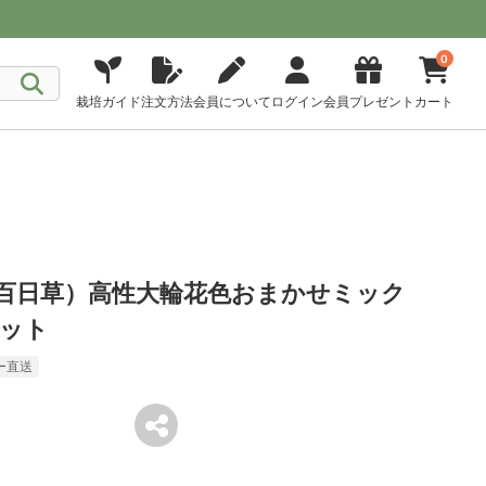
0
栽培ガイド
注文方法
会員について
ログイン
会員プレゼント
カート
（百日草）高性大輪花色おまかせミック
セット
ー直送