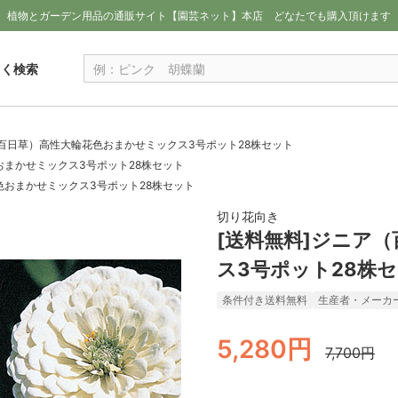
植物とガーデン用品の通販サイト【園芸ネット】本店
どなたでも購入頂けます
しく検索
（百日草）高性大輪花色おまかせミックス3号ポット28株セット
おまかせミックス3号ポット28株セット
色おまかせミックス3号ポット28株セット
切り花向き
[送料無料]ジニア
ス3号ポット28株
条件付き送料無料
生産者・メーカ
5,280円
7,700円