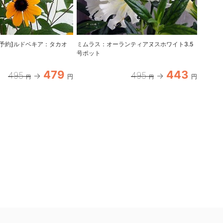
旬予約]ルドベキア：タカオ
ミムラス：オーランティアヌスホワイト3.5
（わけ
号ポット
リップ
479
443
495
495
円
円
円
円