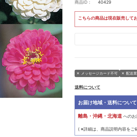
商品ID：
40429
こちらの商品は現在販売して
✕
メッセージカード不可
✕
配送業
送料について
お届け地域・送料について
離島・沖縄・北海道
へのお
( ※詳細は、商品説明内容をご