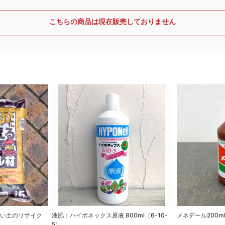
こちらの商品は現在販売しておりません
古い土のリサイク
液肥：ハイポネックス原液 800ml（6-10-
メネデール200
5）