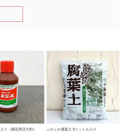
ml入り（園芸用活力剤）
ふかふか腐葉土 5リットル入り
二本線