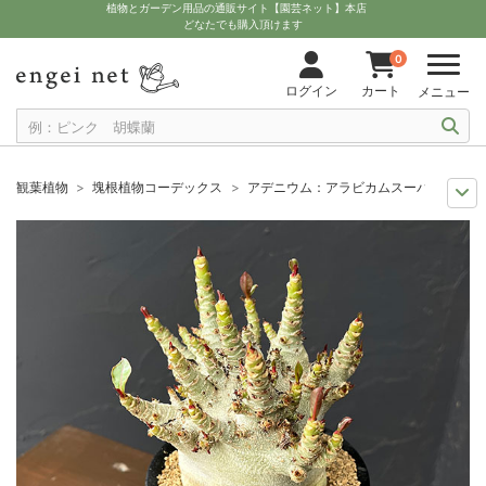
植物とガーデン用品の通販サイト【園芸ネット】本店
どなたでも購入頂けます
0
ログイン
カート
メニュー
観葉植物
塊根植物コーデックス
アデニウム：アラビカムスーパードワーフ 
ザ・ファームユニバーサル オンライン
希少塊根植物
アデニウム：アラビ
観葉植物特集
1点もの
アデニウム：アラビカムスーパードワーフ 4号鉢植え
観葉植物特集
珍奇植物ビザールプランツ
アデニウム：アラビカムスーパー