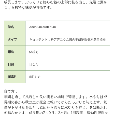
成長します。ぷっくりと膨らむ茎の上部に枝を出し、先端に葉を
つける独特な株姿が特徴です。
学名
Adenium arabicum
タイプ
キョウチクトウ科アデニウム属の半耐寒性低木多肉植物
用途
鉢植え
日照
日なた
耐寒性
5度まで
育て方：
年間を通して風通しの良い明るい場所で管理します。水やりは成
長期の春から秋は土が完全に乾いてからたっぷりと与えます。気
温が下がり葉を落とし始めたら徐々に水やりを控え、冬は断水し
冬越させます。成長期の7～9月に2ヶ月に1回程度、緩効性肥料を