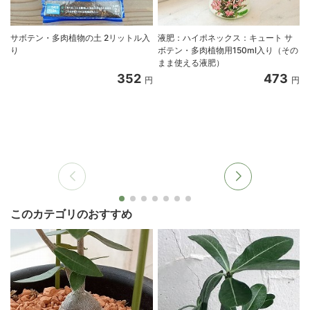
サボテン・多肉植物の土 2リットル入
液肥：ハイポネックス：キュート サ
り
ボテン・多肉植物用150ml入り（その
まま使える液肥）
352
473
円
円
このカテゴリのおすすめ