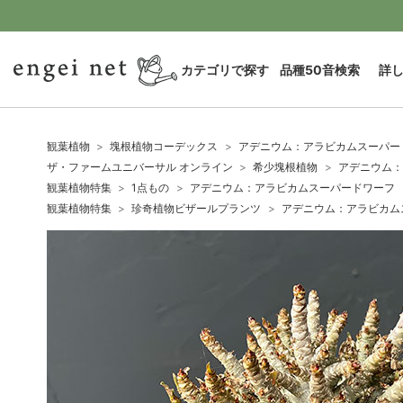
カテゴリで探す
品種50音検索
詳
観葉植物
塊根植物コーデックス
アデニウム：アラビカムスーパード
ザ・ファームユニバーサル オンライン
希少塊根植物
アデニウム：
観葉植物特集
1点もの
アデニウム：アラビカムスーパードワーフ 4
観葉植物特集
珍奇植物ビザールプランツ
アデニウム：アラビカムス