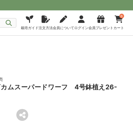
0
栽培ガイド
注文方法
会員について
ログイン
会員プレゼント
カート
売
カムスーパードワーフ 4号鉢植え26-