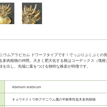
ニウムアラビカム ドワーフタイプです！でっぷりぷくぷくの
る多肉植物の仲間。大きく肥大化する根はコーデックス（塊根
枝を出し、先端に葉をつける独特な株姿が特徴です。
Adenium arabicum
キョウチクトウ科アデニウム属の半耐寒性低木多肉植物