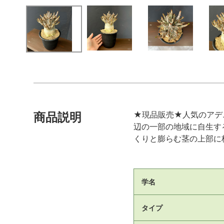
★現品販売★人気のアデ
商品説明
辺の一部の地域に自生す
くりと膨らむ茎の上部に
学名
タイプ