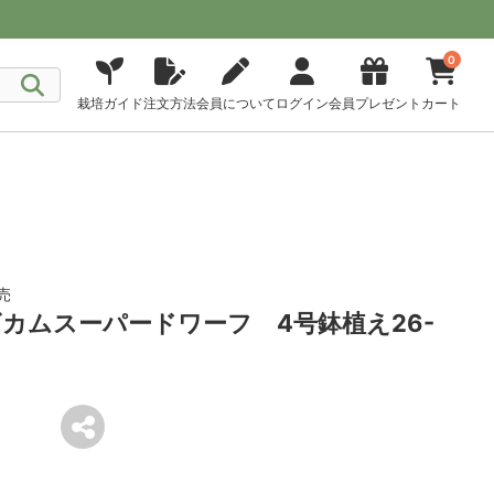
0
栽培ガイド
注文方法
会員について
ログイン
会員プレゼント
カート
売
カムスーパードワーフ 4号鉢植え26-