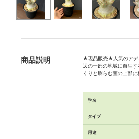
★現品販売★人気のアデ
商品説明
辺の一部の地域に自生す
くりと膨らむ茎の上部に
学名
タイプ
用途