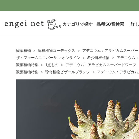
カテゴリで探す
品種50音検索
詳
観葉植物
塊根植物コーデックス
アデニウム：アラビカムスーパード
ザ・ファームユニバーサル オンライン
希少塊根植物
アデニウム：
観葉植物特集
1点もの
アデニウム：アラビカムスーパードワーフ 4
観葉植物特集
珍奇植物ビザールプランツ
アデニウム：アラビカムス