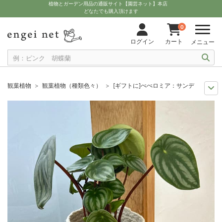
植物とガーデン用品の通販サイト【園芸ネット】本店
どなたでも購入頂けます
0
ログイン
カート
メニュー
観葉植物
観葉植物（種類色々）
[ギフトに]ぺぺロミア：サンデルシー4号
ギフト
観葉植物
[ギフトに]ぺぺロミア：サンデルシー4号 ジュートポッ
ギフト
引越し・新築・開店祝い
[ギフトに]ぺぺロミア：サンデルシー4号
観葉植物特集
そのまま飾れる観葉植物
[ギフトに]ぺぺロミア：サンデル