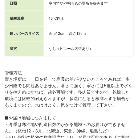
日照
室内でやや明るめの場所を好みます
耐寒温度
15℃以上
鉢カバーのサイズ
直径12cm、高さ12cm
底穴
なし（ビニール内張あり）
管理方法：
置き場所は、一日を通して寒暖の差が少ないところであれば、多
少日陰でも問題ありません。暑さに強く、寒さには5度以上で水や
りを控えめにすれば、越冬可能です。多肉質ですので、乾燥した
環境には比較的耐えられますが、多湿になると根腐れする場合が
ありますので、水はけよく、気をつけて管理して下さい。
■お届け地域につきまして
・冬季は寒冷地や配送日数のかかる地域へのお届けができませ
ん。（概ね12～3月、北海道、東北、沖縄、離島など）
・但し個別の植物の耐寒温度により、お届け可能であればご相談