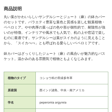
商品説明
丸い葉がかわいらしいサンデルシーとジュート（麻）の鉢カバー
のセットです。バラエティ豊富な葉色と質感を楽しむ観葉植物・
ペペロミア。やや肉厚の葉っぱの色や形が個性的で、耐陰性が強
いのが特徴。インテリアや風水でも人気で、机の上や窓辺で楽し
むのに最適です。サンデルシーは葉がスイカのように見えること
から、「スイカぺぺ」とも呼ばれる愛らしいペペロミアです。
鉢カバーはざっくりしたジュート（麻）の風合いが魅力的なバス
ケット。温かみのある雰囲気で植物ともよくなじみます。
植物のタイプ
コショウ科の常緑多年草
原産国
西インド諸島、中央・南アメリカ
学名
peperomia argyreia