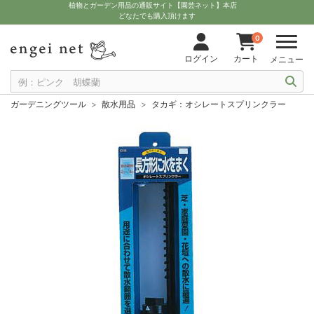
植物とガーデン用品の通販サイト【園芸ネット】本店
どなたでも購入頂けます
0
ログイン
カート
メニュー
ガーデニングツール
散水用品
タカギ：オシレートスプリンクラー