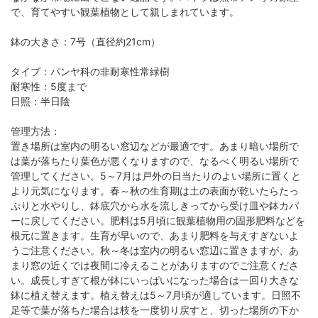
で、育てやすい観葉植物として親しまれています。
鉢の大きさ：7号（直径約21cm）
タイプ：パンヤ科の非耐寒性常緑樹
耐寒性：5度まで
日照：半日陰
管理方法：
置き場所は室内の明るい窓辺などが最適です。あまり暗い場所で
は葉が落ちたり葉色が悪くなりますので、なるべく明るい場所で
管理してください。5～7月は戸外の日当たりのよい場所に置くと
より元気になります。春～秋の生育期は土の表面が乾いたらたっ
ぷりと水やりし、鉢底穴から水を流しきってから受け皿や鉢カバ
ーに戻してください。肥料は5月頃に観葉植物用の固形肥料などを
根元に置きます。生育が早いので、あまり肥料を与えすぎないよ
うご注意ください。秋～冬は室内の明るい窓辺に置きますが、あ
まり窓の近くでは夜間に冷えることがありますのでご注意くださ
い。成長しすぎて根が鉢にいっぱいになった場合は一回り大きな
鉢に植え替えます。植え替えは5～7月頃が適しています。日照不
足等で葉が落ちた場合は枝を一度切り戻すと、切った場所の下か