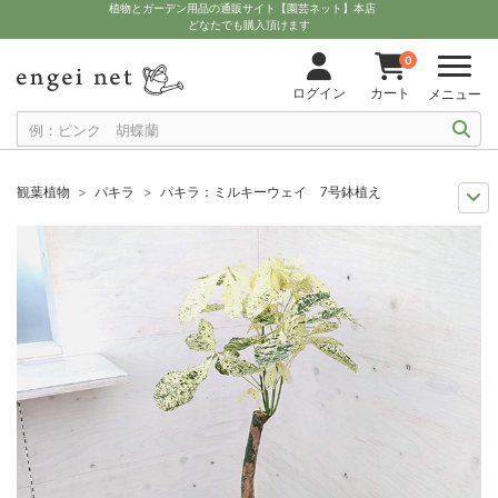
植物とガーデン用品の通販サイト【園芸ネット】本店
どなたでも購入頂けます
0
ログイン
カート
メニュー
観葉植物
パキラ
パキラ：ミルキーウェイ 7号鉢植え
観葉植物特集
ポットサイズ別 6号～7号
パキラ：ミルキーウェイ 7号
観葉植物特集
葉の色から
パキラ：ミルキーウェイ 7号鉢植え