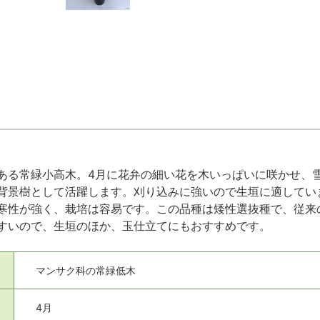
ある常緑小高木。4月に花弁の細い花を木いっぱいに咲かせ、
背景樹として活躍します。刈り込みに強いので生垣に適してい
寒性が強く、栽培は容易です。この品種は矮性選抜種で、従来
すいので、生垣のほか、玉仕立てにもおすすめです。
マンサク科の常緑低木
4月