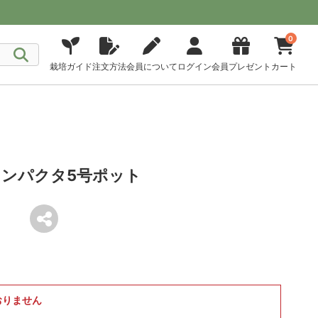
0
栽培ガイド
注文方法
会員について
ログイン
会員プレゼント
カート
ンパクタ5号ポット
おりません