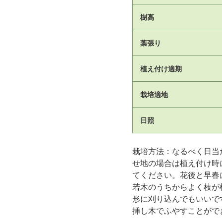
樹高
葉張り
植え付け適期
栽培適地
日照
栽培方法：なるべく日当
せ地の場合は植え付け時
てください。花後と早春
若木のうちからよく枝が
形に刈り込んでもいいで
挿し木でふやすことがで