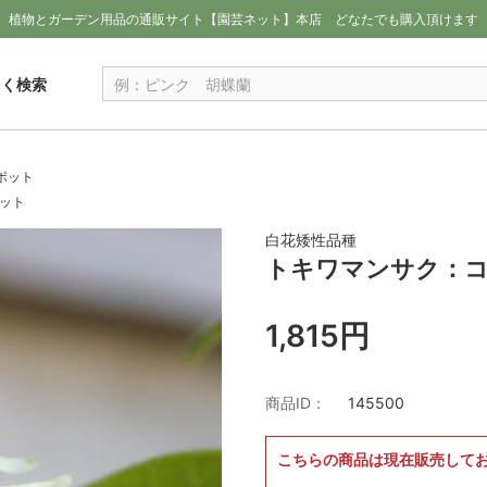
植物とガーデン用品の通販サイト【園芸ネット】本店
どなたでも購入頂けます
しく検索
ポット
ット
白花矮性品種
トキワマンサク：コ
1,815円
商品ID：
145500
こちらの商品は現在販売して