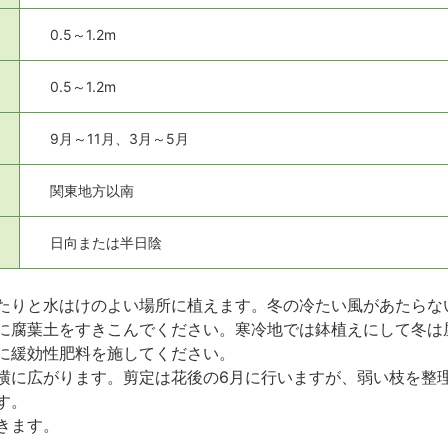
0.5～1.2m
0.5～1.2m
9月～11月、3月～5月
関東地方以南
日向または半日陰
たりと水はけのよい場所に植えます。冬の冷たい風があたらな
に腐葉土をすきこんでください。寒冷地では鉢植えにして冬は
に緩効性肥料を施してください。
横に広がります。剪定は花後の6月に行いますが、弱い枝を整
す。
きます。