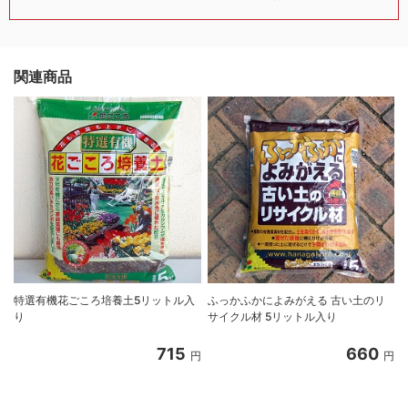
関連商品
特選有機花ごころ培養土5リットル入
ふっかふかによみがえる 古い土のリ
り
サイクル材 5リットル入り
8
715
660
円
円