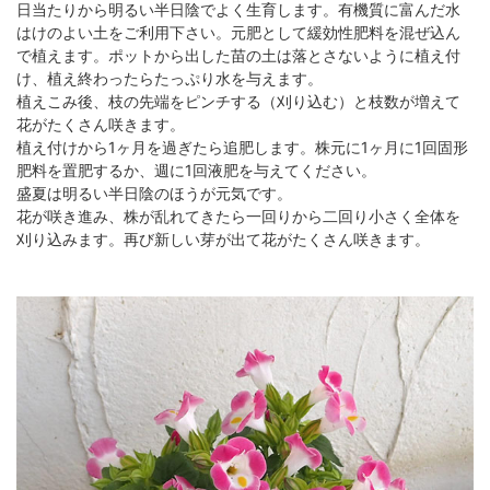
日当たりから明るい半日陰でよく生育します。有機質に富んだ水
はけのよい土をご利用下さい。元肥として緩効性肥料を混ぜ込ん
で植えます。ポットから出した苗の土は落とさないように植え付
け、植え終わったらたっぷり水を与えます。
植えこみ後、枝の先端をピンチする（刈り込む）と枝数が増えて
花がたくさん咲きます。
植え付けから1ヶ月を過ぎたら追肥します。株元に1ヶ月に1回固形
肥料を置肥するか、週に1回液肥を与えてください。
盛夏は明るい半日陰のほうが元気です。
花が咲き進み、株が乱れてきたら一回りから二回り小さく全体を
刈り込みます。再び新しい芽が出て花がたくさん咲きます。