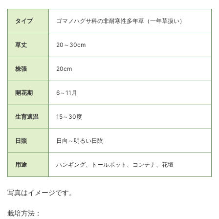
タイプ
ゴマノハグサ科の非耐寒性多年草（一年草扱い）
草丈
20～30cm
株張
20cm
開花期
6～11月
生育適温
15～30度
日照
日向～明るい日陰
用途
ハンギング、トールポット、コンテナ、花壇
写真はイメージです。
栽培方法：