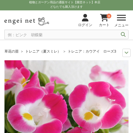
植物とガーデン用品の通販サイト【園芸ネット】本店
どなたでも購入頂けます
0
ログイン
カート
メニュー
草花の苗
トレニア（夏スミレ）
トレニア：カウアイ ローズ3号ポット 
夏の園芸
花壇におすすめ
トレニア：カウアイ ローズ3号ポット 12株セ