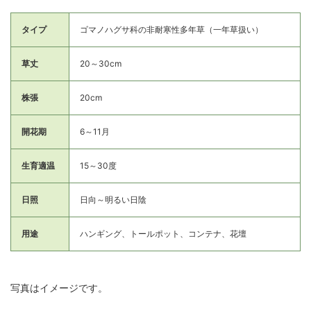
タイプ
ゴマノハグサ科の非耐寒性多年草（一年草扱い）
草丈
20～30cm
株張
20cm
開花期
6～11月
生育適温
15～30度
日照
日向～明るい日陰
用途
ハンギング、トールポット、コンテナ、花壇
写真はイメージです。