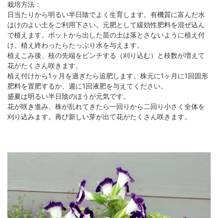
栽培方法：
日当たりから明るい半日陰でよく生育します。有機質に富んだ水
はけのよい土をご利用下さい。元肥として緩効性肥料を混ぜ込ん
で植えます。ポットから出した苗の土は落とさないように植え付
け、植え終わったらたっぷり水を与えます。
植えこみ後、枝の先端をピンチする（刈り込む）と枝数が増えて
花がたくさん咲きます。
植え付けから1ヶ月を過ぎたら追肥します。株元に1ヶ月に1回固形
肥料を置肥するか、週に1回液肥を与えてください。
盛夏は明るい半日陰のほうが元気です。
花が咲き進み、株が乱れてきたら一回りから二回り小さく全体を
刈り込みます。再び新しい芽が出て花がたくさん咲きます。