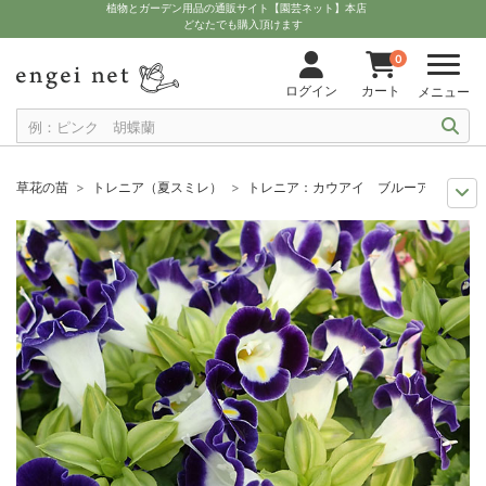
植物とガーデン用品の通販サイト【園芸ネット】本店
どなたでも購入頂けます
0
ログイン
カート
メニュー
草花の苗
トレニア（夏スミレ）
トレニア：カウアイ ブルーアンドホワイ
夏の園芸
夏に似合うブルーの花
トレニア：カウアイ ブルーアンドホワイ
夏の園芸
花壇におすすめ
トレニア：カウアイ ブルーアンドホワイト3号