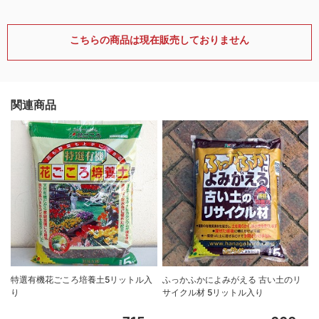
こちらの商品は現在販売しておりません
関連商品
特選有機花ごころ培養土5リットル入
ふっかふかによみがえる 古い土のリ
り
サイクル材 5リットル入り
8