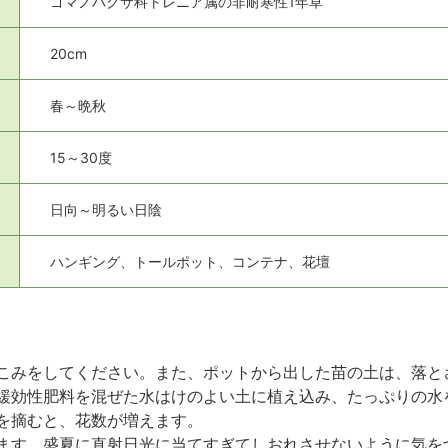
ゴマノハグサ科トレニア属の非耐寒性1年草
20cm
春～晩秋
15～30度
日向～明るい日陰
ハンギング、トールポット、コンテナ、花壇
こみをしてください。また、ポットから出した苗の土は、落と
緩効性肥料を混ぜた水はけのよい土に植え込み、たっぷりの水
を摘むと、花数が増えます。
ます。盛夏に直射日光に当てすぎてしおれさせないように気を