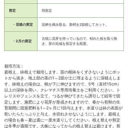
剪定
弱剪定
・花後の剪定
花柄を摘み取る。新梢を2節残してカット。
古枝に花芽を持っているので、枯れた枝を取り除
・2月の剪定
き、芽の先端を剪定する程度。
栽培方法：
庭植え、鉢植えで栽培します。苗の根鉢をくずさないようにポッ
トから抜き、地上部の茎の1～2節が土に埋まるように深植えしま
す。鉢植えの場合は、根が下に伸びますので、5号（直径15cm）
以上の深鉢を用い、クレマチス専用培養土をご利用ください。ト
レリスやフェンスを立て、つるが伸びてきたら誘引して紐等で固
定します。施肥により花芽が形成されますので、春から初秋の生
育期間に固形肥料を1～2ヶ月に1回与えます。水遣りは鉢の表面が
乾いたらたっぷりと与え、水切れさせないようにします。庭植え
の場合も春～夏は週に一度水遣りしてください。植え替えや剪定
は冬季が適期です。大株になってからの植え替えは避けます。剪