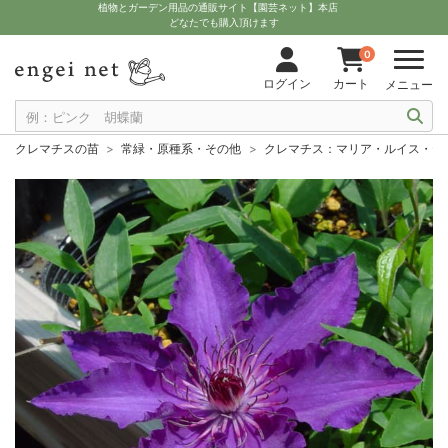
植物とガーデン用品の通販サイト【園芸ネット】本店
どなたでも購入頂けます
0
ログイン
カート
メニュー
クレマチスの苗
常緑・原種系・その他
クレマチス：マリア・ルイス・ヤン