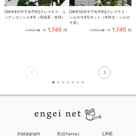
[26年9月中下旬予約]クレマチス：ユ
[26年10月中下旬予約]クレマチス：
ンナンエンシス4号（常緑系・冬咲）
シルホサ4号ポット（冬咲き・シルホ
サ系）
1,745
1,745
1,800
1,800
円
円
円
円
Instagram
X
LINE
(旧Twitter)