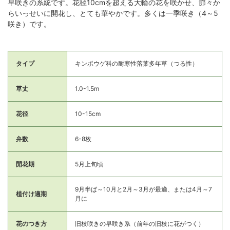
早咲きの系統です。花径10cmを超える大輪の花を咲かせ、節々か
らいっせいに開花し、とても華やかです。多くは一季咲き（4～5
咲き）です。
タイプ
キンポウゲ科の耐寒性落葉多年草（つる性）
草丈
1.0-1.5m
花径
10-15cm
弁数
6-8枚
開花期
5月上旬頃
9月半ば～10月と2月～3月が最適、または4月～7
植付け適期
月に
花のつき方
旧枝咲きの早咲き系（前年の旧枝に花がつく）