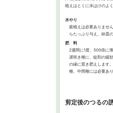
植えはとくに水はけのよ
水やり
庭植えは必要ありませ
らたっぷり与え、鉢皿
肥 料
2週間に1度、500倍
遅咲き種に、錠剤の緩効
の縁に置き肥えします。
種、中間種には必要あ
剪定後のつるの