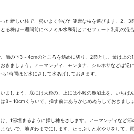
った新しい枝で、勢いよく伸びた健康な枝を選びます。2、3
をとる株は一週間前にベノミル水和剤とアセフェート乳剤の混
、節の下3～4cmのところを斜めに切り、2節とし、葉は上の
ておきましょう。アーマンディ、モンタナ、シルホサなどは逆
から1時間ほど水にさして水あげしておきます。
使いましょう。底には大粒の、上には小粒の鹿沼土を、いちば
は8～10cmくらいで、挿す前にあらかじめぬらしておきまし
つけ、1節埋まるように挿し穂をさします。アーマンディなど節
込まないで、地ぎわまでにします。たっぷりと水やりをして、