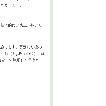
おきましょう。
。基本的には表土が乾いた
て施します。剪定した後の
～4個（2ｇ程度の粒）、鉢
剪定して施肥した早咲き