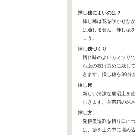
挿し穂によいのは？
挿し穂は花を咲かせなか
は適しません。挿し穂
ょう。
挿し穂づくり
切れ味のよいカミソリで
ら上の枝は長めに残し
きます。挿し穂を30分
挿し床
新しい清潔な鹿沼土を
しきます。育苗箱の深さ
挿し方
発根促進剤を切り口に
は、節を土の中に埋め