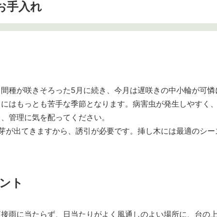
お手入れ
中間種が咲きそろった5月に続き、今月は遅咲きの中小輪が可憐
スにはもっとも苦手な季節となります。病害虫が発生しやすく
う、管理に気を配ってください。
く芽が出てきますから、誘引が必要です。挿し木には最適のシー
イント
直接雨に当たらず、日当たりがよく風通しのよい場所に、台の