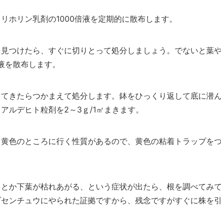
リホリン乳剤の1000倍液を定期的に散布します。
を見つけたら、すぐに切りとって処分しましょう。でないと葉
倍液を散布します。
出てきたらつかまえて処分します。鉢をひっくり返して底に潜
アルデヒト粒剤を2～3ｇ/1㎡まきます。
、黄色のところに行く性質があるので、黄色の粘着トラップを
、とか下葉が枯れあがる、という症状が出たら、根を調べてみ
ブセンチュウにやられた証拠ですから、残念ですがすぐに株を