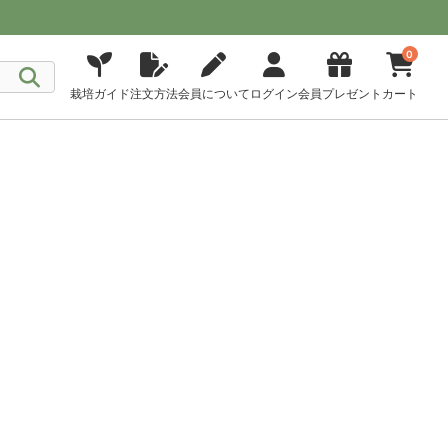
0
栽培ガイド
注文方法
会員について
ログイン
会員プレゼント
カート