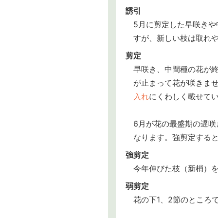
誘引
5月に剪定した早咲き
すが、新しい枝は取れ
剪定
早咲き、中間種の花が
が止まって花が咲きま
入れ
にくわしく載せて
6月が花の最盛期の遅
なります。強剪定すると
強剪定
今年伸びた枝（新梢）を
弱剪定
花の下1、2節のところ