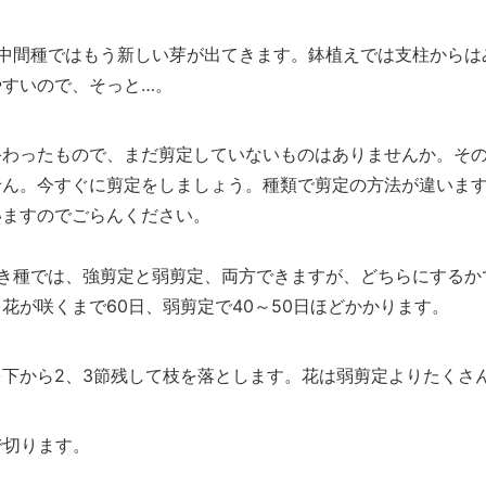
や中間種ではもう新しい芽が出てきます。鉢植えでは支柱からは
やすいので、そっと…。
終わったもので、まだ剪定していないものはありませんか。そ
せん。今すぐに剪定をしましょう。種類で剪定の方法が違いま
いますのでごらんください。
咲き種では、強剪定と弱剪定、両方できますが、どちらにするか
花が咲くまで60日、弱剪定で40～50日ほどかかります。
下から2、3節残して枝を落とします。花は弱剪定よりたくさ
で切ります。