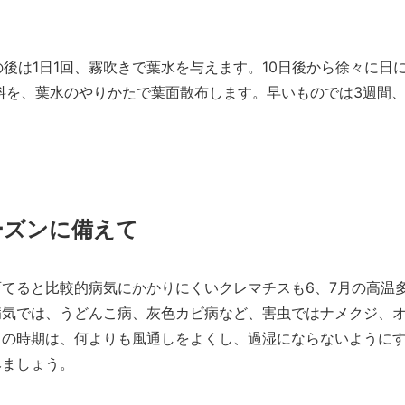
その後は1日1回、霧吹きで葉水を与えます。10日後から徐々に日
肥料を、葉水のやりかたで葉面散布します。早いものでは3週間、
ーズンに備えて
てると比較的病気にかかりにくいクレマチスも6、7月の高温
病気では、うどんこ病、灰色カビ病など、害虫ではナメクジ、
この時期は、何よりも風通しをよくし、過湿にならないように
みましょう。