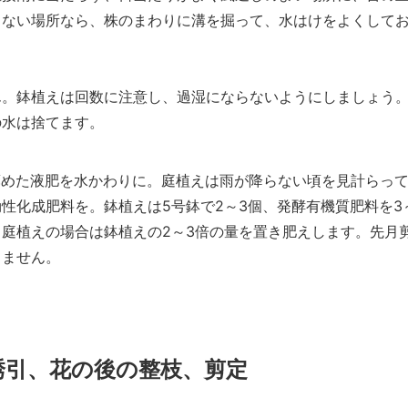
くない場所なら、株のまわりに溝を掘って、水はけをよくして
ん。鉢植えは回数に注意し、過湿にならないようにしましょう
の水は捨てます。
に薄めた液肥を水かわりに。庭植えは雨が降らない頃を見計らっ
性化成肥料を。鉢植えは5号鉢で2～3個、発酵有機質肥料を3
庭植えの場合は鉢植えの2～3倍の量を置き肥えします。先月
りません。
誘引、花の後の整枝、剪定