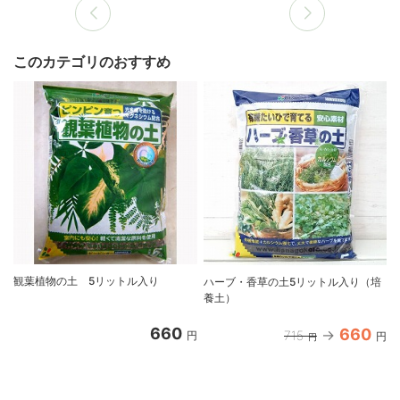
このカテゴリのおすすめ
観葉植物の土 5リットル入り
ハーブ・香草の土5リットル入り（培
養土）
660
660
715
円
円
円