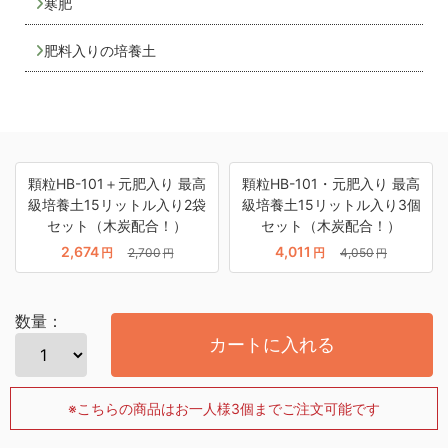
寒肥
肥料入りの培養土
顆粒HB-101＋元肥入り 最高
顆粒HB-101・元肥入り 最高
級培養土15リットル入り2袋
級培養土15リットル入り3個
セット（木炭配合！）
セット（木炭配合！）
2,674
4,011
円
2,700
円
4,050
円
円
数量：
カートに入れる
※こちらの商品はお一人様3個までご注文可能です