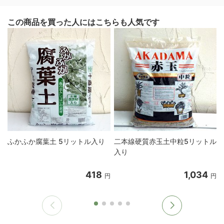
この商品を買った人にはこちらも人気です
ふかふか腐葉土 5リットル入り
二本線硬質赤玉土中粒5リットル
入り
418
1,034
円
円