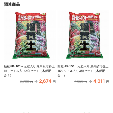
関連商品
顆粒HB-101＋元肥入り 最高級培養土
顆粒HB-101・元肥入り 最高級培養土
15リットル入り2袋セット（木炭配
15リットル入り3個セット（木炭配
合！）
合！）
2,674
4,011
2,700
4,050
円
円
円
円