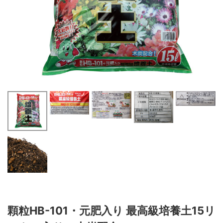
顆粒HB-101・元肥入り 最高級培養土15リ