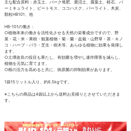
主な配合原料：赤玉土、バーク堆肥、鹿沼土、腐葉土、軽石、バ
ーミキュライト、ピートモス、ココハスク、パーライト、木炭、
顆粒HB101、他
HB-101の働き：
○植物本来の働きを活性化させる天然の栄養成分ですので、野
菜・花・米・果樹・観葉植物・菊・蘭・盆栽・山野草・茶・キノ
コ・ハーブ・バラ・芝生・樹木等、あらゆる植物に効果を発揮し
ます。
○土壌改良の役目も果たし、有効菌を増やし連作障害を減らし、
植物を元気に育てます。
○根の活力を高めると共に、病原菌の抑制効果があります。
1袋15リットル入り、約6.5kgです。
※こちらの商品は4袋以上から送料お見積りとさせていただきま
す。