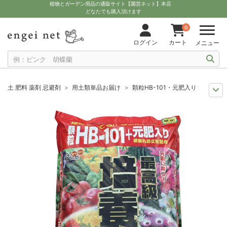
植物とガーデン用品の通販サイト【園芸ネット】本店
どなたでも購入頂けます
0
ログイン
カート
メニュー
土 肥料 薬剤 忌避剤
用土類単品お届け
顆粒HB-101・元肥入り 最高級
11月中下旬予約
グッズ・資材
顆粒HB-101・元肥入り 最高級培養土1
12月上中旬予約
グッズ・資材
顆粒HB-101・元肥入り 最高級培養土1
10月中下旬予約
グッズ・資材
顆粒HB-101・元肥入り 最高級培養土1