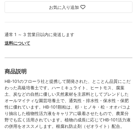
お気に入り追加
通常 1 ～ 3 営業日以内に発送します
送料について
商品説明
HB-101のフローラ社と提携して開発された、とことん品質にこだ
わった高級培養土です。ハーミキュライト、ヒートモス、腐葉
土、炭などの自然に優しい天然素材を主原料としてブレンドした
オールマイティな園芸培養土で、通気性・排水性・保水性・保肥
性に優れています。HB-101顆粒は、杉・ヒノキ・松・オオバコよ
り抽出した植物性活力液をキャリアに吸着させたもので、農業分
野でも広く活用されています。植物の成長に応じてHB-101活力液
の併用をオススメします。根腐れ防止剤（ゼオライト）配合。