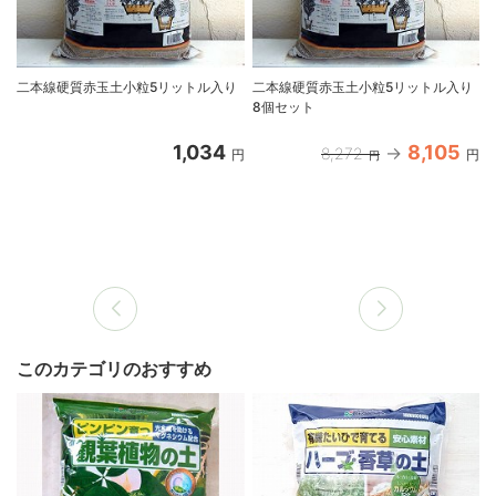
二本線硬質赤玉土小粒5リットル入り
二本線硬質赤玉土小粒5リットル入り
8個セット
1,034
8,105
8,272
円
円
円
このカテゴリのおすすめ