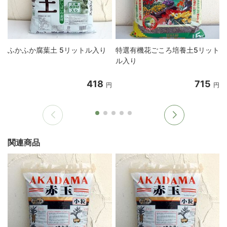
ふかふか腐葉土 5リットル入り
特選有機花ごころ培養土5リット
ル入り
418
715
円
円
関連商品