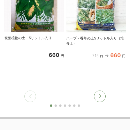
観葉植物の土 5リットル入り
ハーブ・香草の土5リットル入り（培
養土）
660
660
715
円
円
円