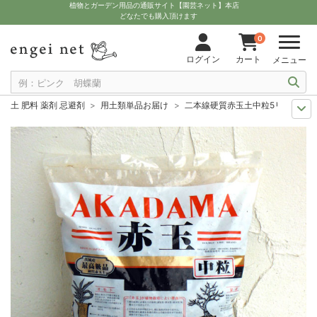
植物とガーデン用品の通販サイト【園芸ネット】本店
どなたでも購入頂けます
0
ログイン
カート
メニュー
土 肥料 薬剤 忌避剤
用土類単品お届け
二本線硬質赤玉土中粒5リットル
11月中下旬予約
グッズ・資材
二本線硬質赤玉土中粒5リットル入り
12月上中旬予約
グッズ・資材
二本線硬質赤玉土中粒5リットル入り
10月中下旬予約
グッズ・資材
二本線硬質赤玉土中粒5リットル入り