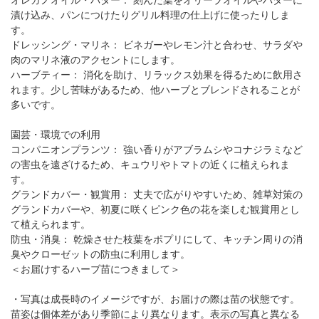
漬け込み、パンにつけたりグリル料理の仕上げに使ったりしま
す。
ドレッシング・マリネ： ビネガーやレモン汁と合わせ、サラダや
肉のマリネ液のアクセントにします。
ハーブティー： 消化を助け、リラックス効果を得るために飲用さ
れます。少し苦味があるため、他ハーブとブレンドされることが
多いです。
園芸・環境での利用
コンパニオンプランツ： 強い香りがアブラムシやコナジラミなど
の害虫を遠ざけるため、キュウリやトマトの近くに植えられま
す。
グランドカバー・観賞用： 丈夫で広がりやすいため、雑草対策の
グランドカバーや、初夏に咲くピンク色の花を楽しむ観賞用とし
て植えられます。
防虫・消臭： 乾燥させた枝葉をポプリにして、キッチン周りの消
臭やクローゼットの防虫に利用します。
＜お届けするハーブ苗につきまして＞
・写真は成長時のイメージですが、お届けの際は苗の状態です。
苗姿は個体差があり季節により異なります。表示の写真と異なる