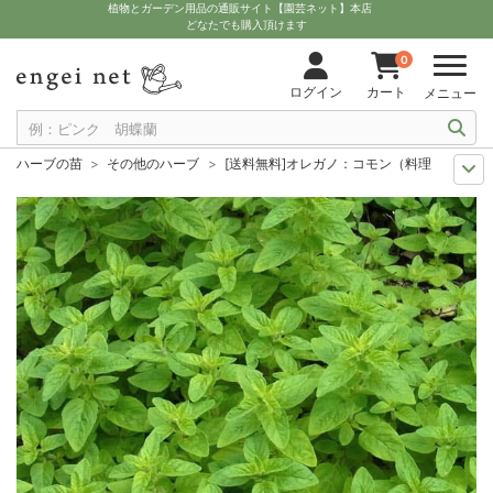
植物とガーデン用品の通販サイト【園芸ネット】本店
どなたでも購入頂けます
0
ログイン
カート
メニュー
ハーブの苗
その他のハーブ
[送料無料]オレガノ：コモン（料理用オレガノ
送料無料商品
ハーブ苗
[送料無料]オレガノ：コモン（料理用オレガノ）3