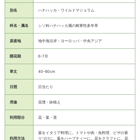
別名
ハナハッカ・ワイルドマジョラム
科名・属名
シソ科ハナハッカ属の耐寒性多年草
原産地
地中海沿岸・ヨーロッパ・中央アジア
開花期
6-7月
草丈
40-60cm
日照
日当たり
用途
花壇・鉢植え
利用部分
花・葉・茎
葉をイタリア料理に。トマトや肉・魚料理、ピザの香
利用方法
りづけに。葉をハーブティーに。花をクラフトに。花