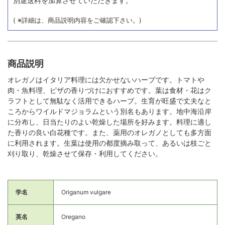
別途送料を加算させていただきます。
( ※詳細は、商品説明内容をご確認下さい。)
商品説明
オレガノはイタリア料理には欠かせないハーブです。トマトや
肉・魚料理、ピザの香りづけにおすすめです。葉は食材・花はク
ラフトとして無駄なく活用できるハーブ。生育が旺盛で丈夫なと
ころからワイルドマジョラムという別名もあります。地中海沿岸
に分布し、日当たりのよい乾燥した場所を好みます。料理に適し
た香りの良い白花種です。また、薬用のオレガノとしても多方面
に利用されます。生葉は使用の都度摘み取って、あるいは枝ごと
刈り取り、乾燥させて保存・利用してください。
学名
Origanum vulgare
英名
Oregano