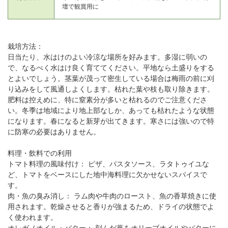
壇で観賞用に
栽培方法：
日当たり、水はけのよい冷涼な場所を好みます。多湿に弱いの
で、なるべく水はけ良く育ててください。平地なら土盛りをする
とよいでしょう。茎葉が茂って密生している場合は梅雨の前に刈
り込みをして風通しよくします。枯れた葉や枝も取り除きます。
肥料は控えめに、特に窒素分が多いと枯れるのでご注意くださ
い。冬季は地域により地上部なしか、あっても枯れたような状態
になります。春になると新芽が出てきます。寒さには強いので特
に防寒の必要はありません。
料理・飲料での利用
トマト料理の風味付け： ピザ、パスタソース、ラタトゥイユな
ど、トマトをベースにした地中海料理に欠かせないスパイスで
す。
肉・魚の臭み消し： ラム肉や牛肉のロースト、魚の香草焼きに使
用されます。乾燥させると香りが強まるため、ドライの状態でよ
く使われます。
オレガノオイル・バター： 刻んだ葉をオリーブオイルやバターに