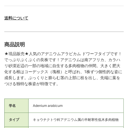
送料について
商品説明
★現品販売★人気のアデニウムアラビカム ドワーフタイプです！
でっぷりぷくぷくの良株です！アデニウムは南アフリカ、カラハ
リ砂漠近辺の一部の地域に自生する多肉植物の仲間。大きく肥大
化する根はコーデックス（塊根）と呼ばれ、1株ずつ個性的な姿に
成長します。ぷっくりと膨らむ茎の上部に枝を出し、先端に葉を
つける独特な株姿が特徴です。
学名
Adenium arabicum
タイプ
キョウチクトウ科アデニウム属の半耐寒性低木多肉植物