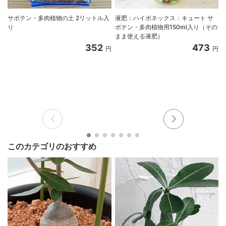
サボテン・多肉植物の土 2リットル入
液肥：ハイポネックス：キュート サ
り
ボテン・多肉植物用150ml入り（その
まま使える液肥）
352
473
円
円
このカテゴリのおすすめ