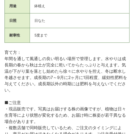
用途
鉢植え
日照
日なた
耐寒性
5度まで
育て方：
年間を通して風通しの良い明るい場所で管理します。水やりは成
長期の春から秋は土が完全に乾いてからたっぷりと与えます。気
温が下がり葉を落とし始めたら徐々に水やりを控え、冬は断水し
冬越させます。成長期の7～9月に2ヶ月に1回程度、緩効性肥料を
与えてください。成長期以外の時期には肥料を与えないでくださ
い。
■ご注意
・現品販売です。写真はお届けする株の画像ですが、植物は日々
生育等により状態が変化するため、お届け時に株姿が若干異なる
場合があります。
・複数店舗で同時販売しているため、ご注文のタイミングによ
り、商品がお届けできなくなる場合があります。ご注文受付後に