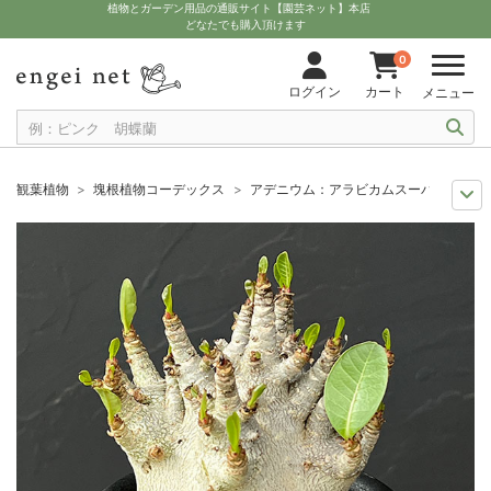
植物とガーデン用品の通販サイト【園芸ネット】本店
どなたでも購入頂けます
0
ログイン
カート
メニュー
観葉植物
塊根植物コーデックス
アデニウム：アラビカムスーパードワーフ
ザ・ファームユニバーサル オンライン
希少塊根植物
アデニウム：アラビ
観葉植物特集
1点もの
アデニウム：アラビカムスーパードワーフ 4号鉢植
観葉植物特集
珍奇植物ビザールプランツ
アデニウム：アラビカムスーパー