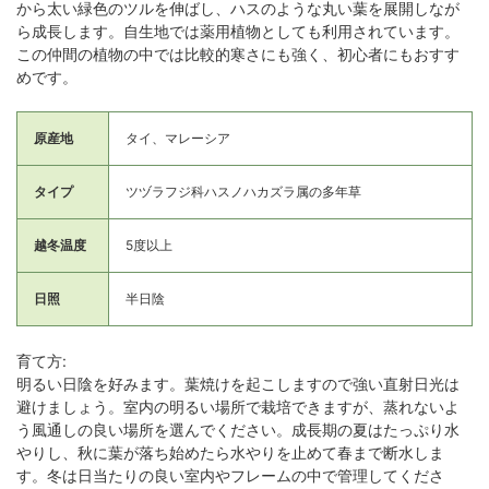
から太い緑色のツルを伸ばし、ハスのような丸い葉を展開しなが
ら成長します。自生地では薬用植物としても利用されています。
この仲間の植物の中では比較的寒さにも強く、初心者にもおすす
めです。
原産地
タイ、マレーシア
タイプ
ツヅラフジ科ハスノハカズラ属の多年草
越冬温度
5度以上
日照
半日陰
育て方:
明るい日陰を好みます。葉焼けを起こしますので強い直射日光は
避けましょう。室内の明るい場所で栽培できますが、蒸れないよ
う風通しの良い場所を選んでください。成長期の夏はたっぷり水
やりし、秋に葉が落ち始めたら水やりを止めて春まで断水しま
す。冬は日当たりの良い室内やフレームの中で管理してくださ