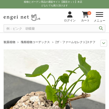
植物とガーデン用品の通販サイト【園芸ネット】本店
どなたでも購入頂けます
0
ログイン
カート
メニュー
観葉植物
塊根植物コーデックス
[ザ・ファームセレクト]ステファニア：ス
ザ・ファームユニバーサル オンライン
希少塊根植物
[ザ・ファームセレク
観葉植物特集
珍奇植物ビザールプランツ
[ザ・ファームセレクト]ステファ