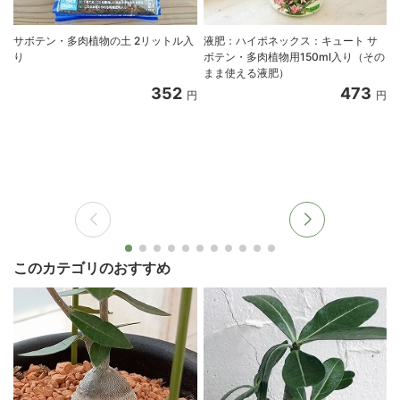
サボテン・多肉植物の土 2リットル入
液肥：ハイポネックス：キュート サ
り
ボテン・多肉植物用150ml入り（その
まま使える液肥）
352
473
円
円
このカテゴリのおすすめ