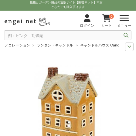
植物とガーデン用品の通販サイト【園芸ネット】本店
どなたでも購入頂けます
0
ログイン
カート
メニュー
デコレーション
ランタン・キャンドル
キャンドルハウス Candle house (
夏の園芸
ナイトガーデン
キャンドルハウス Candle house (29302)(高さ2