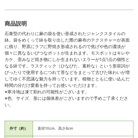
商品説明
石膏型の代わりに麻の袋を使い形成されたジャンクスタイルの
鉢。袋をめくって鉢を取り出した際の麻布のテクスチャーが表面
に残り、野原にラフに野焼き形成されるので焦げや色の濃淡が
個々に異なるいびつなポットが生まれます。モスポットはキレや
カケ、歪みなど焼き物にしか生まれないエラーが1点1点の個性と
なる鉢です。ラスティック（ひなびた、素朴な）という形容詞が
ぴったりで使用するにつれて苔などをまとって古びた味わいが増
してゆく不思議な魅力を持っています。植物とともに使い込んだ
時間の分だけ愛着を持ってお使いいただけます。
※寒冷地は凍て割れの可能性がございます。
※色、サイズ、形には個体差がございますので予めご了承くださ
い。
外寸（約）
直径10cm、高さ6cm