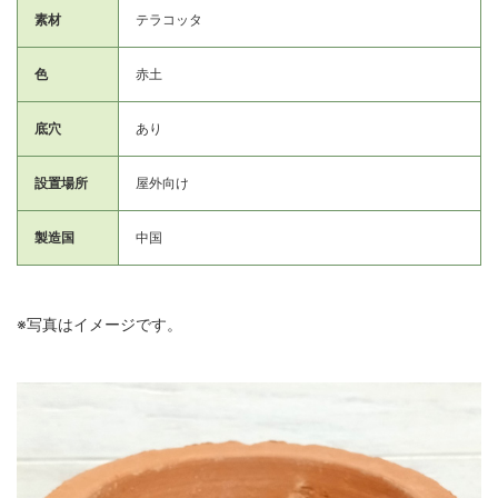
素材
テラコッタ
色
赤土
底穴
あり
設置場所
屋外向け
製造国
中国
※写真はイメージです。