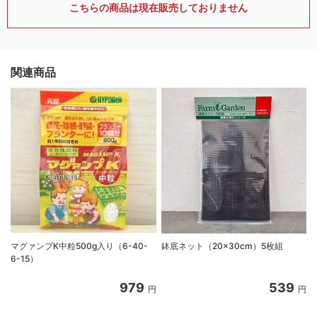
こちらの商品は現在販売しておりません
関連商品
マグァンプK中粒500g入り（6-40-
鉢底ネット（20×30cm）5枚組
6-15）
979
539
円
円