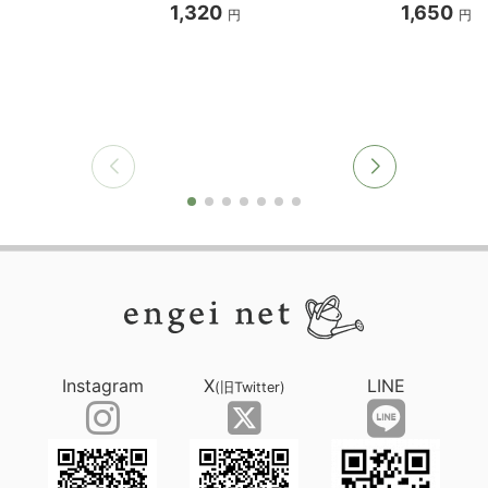
1,320
1,650
円
円
Instagram
X
LINE
(旧Twitter)