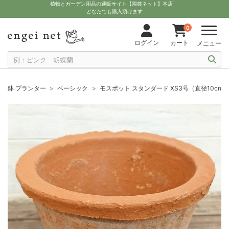
植物とガーデン用品の通販サイト【園芸ネット】本店
どなたでも購入頂けます
0
ログイン
カート
メニュー
鉢 プランター
ベーシック
モスポット スタンダード XS3号（直径10cm、