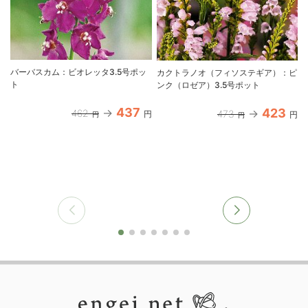
バーバスカム：ビオレッタ3.5号ポッ
カクトラノオ（フィソステギア）：ピ
ト
ンク（ロゼア）3.5号ポット
437
423
462
473
円
円
円
円