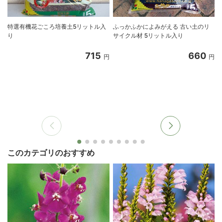
特選有機花ごころ培養土5リットル入
ふっかふかによみがえる 古い土のリ
り
サイクル材 5リットル入り
8
715
660
円
円
このカテゴリのおすすめ