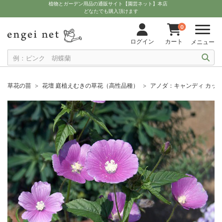
植物とガーデン用品の通販サイト【園芸ネット】本店
どなたでも購入頂けます
0
ログイン
カート
メニュー
草花の苗
花壇 庭植えむきの草花（高性品種）
アノダ：キャンディ カップ