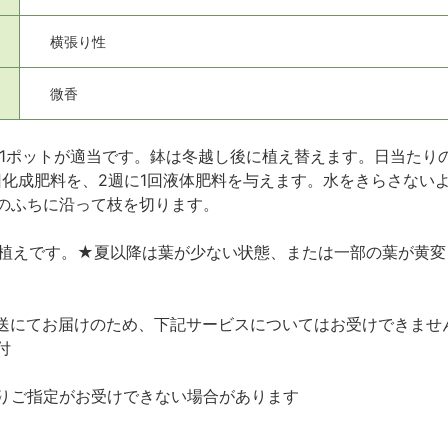
横張り性
微香
に1ポットが適当です。鉢は冬越し後に植え替えます。日当たり
回化成肥料を、2週に1回液体肥料を与えます。水をきらさない
のふちに沿って枝を切ります。
ット植えです。★夏以降は葉が少ない状態、または一部の葉が黄
送にてお届けのため、下記サービスについてはお受けできませ
付
りご指定がお受けできない場合があります