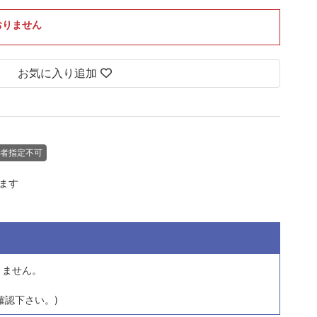
おりません
お気に入り追加
者指定不可
します
きません。
確認下さい。)