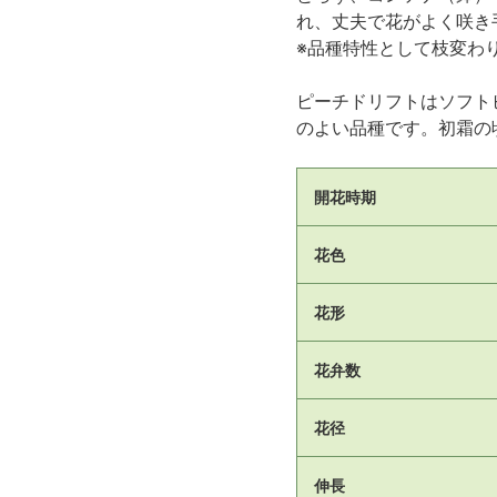
れ、丈夫で花がよく咲き
※品種特性として枝変わ
ピーチドリフトはソフト
のよい品種です。初霜の
開花時期
花色
花形
花弁数
花径
伸長