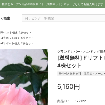
植物とガーデン用品の通販サイト【園芸ネット】本店
どなたでも購入頂けます
しく検索
4号ポット植え 4株セット
ト4号ポット植え 4株セット
ト4号ポット植え 4株セット
グランドカバー・ハンギング用多
[送料無料]ドリフ
4株セット
条件付き送料無料
生産者・メーカ
6,160円
商品ID：
172122