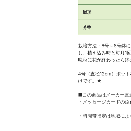
樹形
芳香
栽培方法：6号～8号鉢
し、植え込み時と毎月1
晩秋に花が終わったら鉢
4号（直径12cm）ポ
けです。★
■この商品はメーカー直
・メッセージカードの添
・時間帯指定は地域によ