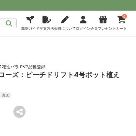
0
栽培ガイド
注文方法
会員について
ログイン
会員プレゼント
カート
花性バラ PVP品種登録
トローズ：ピーチドリフト4号ポット植え
ー直送