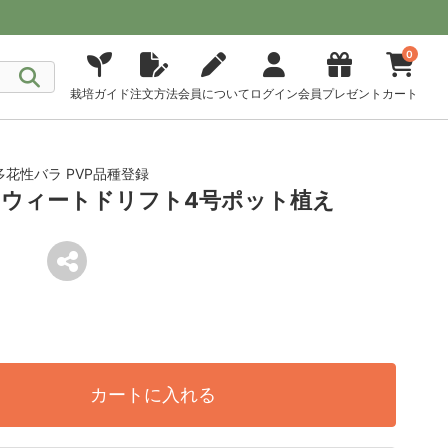
0
栽培ガイド
注文方法
会員について
ログイン
会員プレゼント
カート
花性バラ PVP品種登録
ウィートドリフト4号ポット植え
カートに入れる