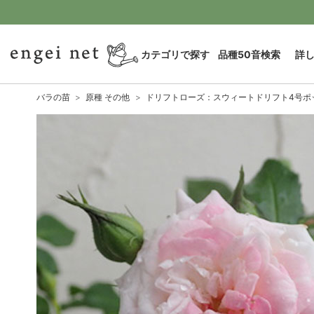
カテゴリで探す
品種50音検索
詳
バラの苗
原種 その他
ドリフトローズ：スウィートドリフト4号ポ