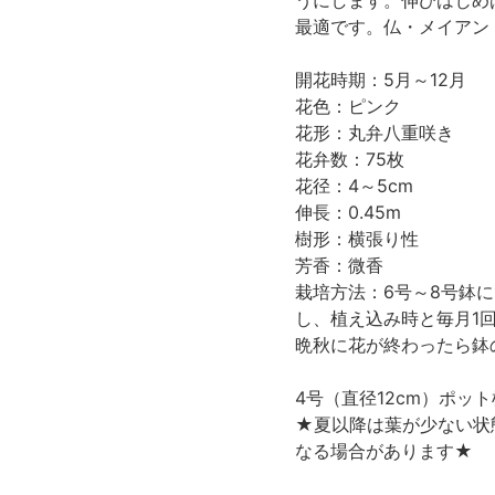
うにします。伸びはじめ
最適です。仏・メイアン・
開花時期：5月～12月
花色：ピンク
花形：丸弁八重咲き
花弁数：75枚
花径：4～5cm
伸長：0.45m
樹形：横張り性
芳香：微香
栽培方法：6号～8号鉢
し、植え込み時と毎月1
晩秋に花が終わったら鉢
4号（直径12cm）ポ
★夏以降は葉が少ない状
なる場合があります★