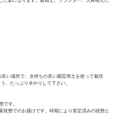
した姿になります。庭植え、プランター、大鉢植えに
の良い場所で、水持ちの良い園芸用土を使って栽培
よう、たっぷり水やりして下さい。
態です。
葉状態でのお届けです。時期により剪定済みの状態と