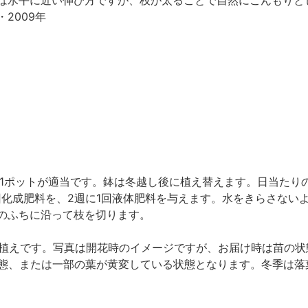
は水平に近い伸び方ですが、枝が太ることで自然にこんもりと
2009年
に1ポットが適当です。鉢は冬越し後に植え替えます。日当たり
回化成肥料を、2週に1回液体肥料を与えます。水をきらさない
のふちに沿って枝を切ります。
ット植えです。写真は開花時のイメージですが、お届け時は苗の状
態、または一部の葉が黄変している状態となります。冬季は落