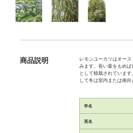
レモンユーカリはオース
商品説明
みます。長い葉をもめば
として植栽されています
して冬は室内または南向
学名
英名