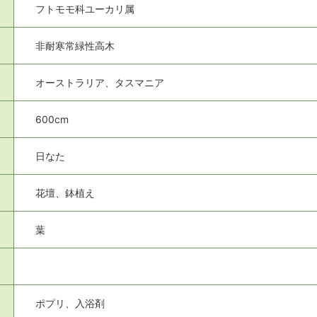
フトモモ科ユーカリ属
非耐寒常緑性高木
オーストラリア、タスマニア
600cm
日なた
花壇、鉢植え
葉
ポプリ、入浴剤