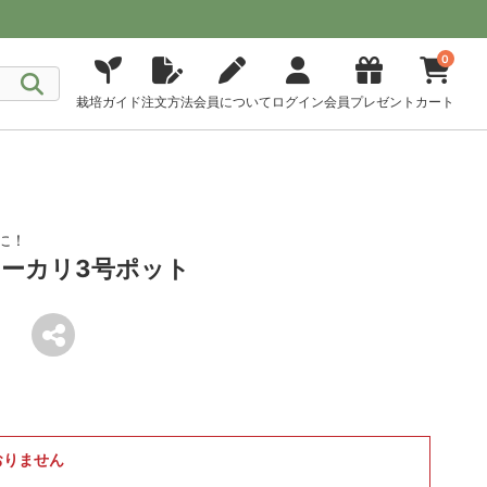
0
栽培ガイド
注文方法
会員について
ログイン
会員プレゼント
カート
に！
ーカリ3号ポット
おりません