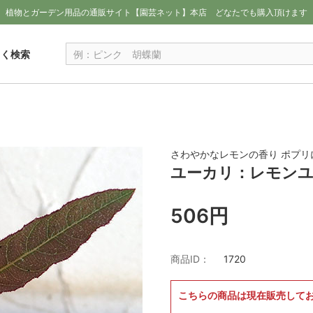
植物とガーデン用品の通販サイト【園芸ネット】本店
どなたでも購入頂けます
しく検索
さわやかなレモンの香り ポプリ
ユーカリ：レモンユ
506円
商品ID：
1720
こちらの商品は現在販売して