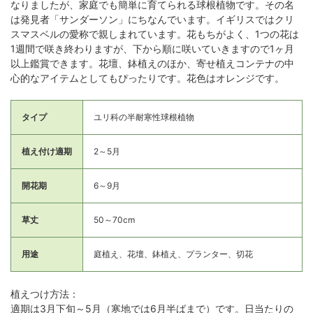
なりましたが、家庭でも簡単に育てられる球根植物です。その名
は発見者「サンダーソン」にちなんでいます。イギリスではクリ
スマスベルの愛称で親しまれています。花もちがよく、1つの花は
1週間で咲き終わりますが、下から順に咲いていきますので1ヶ月
以上鑑賞できます。花壇、鉢植えのほか、寄せ植えコンテナの中
心的なアイテムとしてもぴったりです。花色はオレンジです。
タイプ
ユリ科の半耐寒性球根植物
植え付け適期
2～5月
開花期
6～9月
草丈
50～70cm
用途
庭植え、花壇、鉢植え、プランター、切花
植えつけ方法：
適期は3月下旬～5月（寒地では6月半ばまで）です。日当たりの