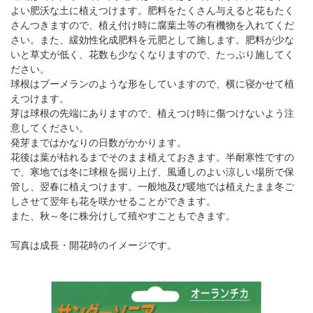
よい肥沃な土に植えつけます。肥料をたくさん与えると花もたく
さんつきますので、植え付け時に腐葉土等の有機物を入れてくだ
さい。また、緩効性化成肥料を元肥として施します。肥料が少な
いと草丈が低く、花数も少なくなりますので、たっぷり施してく
ださい。
球根はブーメランのような形をしていますので、横に寝かせて植
えつけます。
芽は球根の先端にありますので、植えつけ時に傷つけないよう注
意してください。
発芽まではかなりの日数がかかります。
花後は葉が枯れるまでそのまま植えておきます。半耐寒性ですの
で、寒地では冬に球根を掘り上げ、風通しのよい涼しい場所で保
管し、翌春に植えつけます。一般地及び暖地では植えたまま冬ご
しさせて翌年も花を咲かせることができます。
また、秋～冬に株分けして殖やすこともできます。
写真は成長・開花時のイメージです。