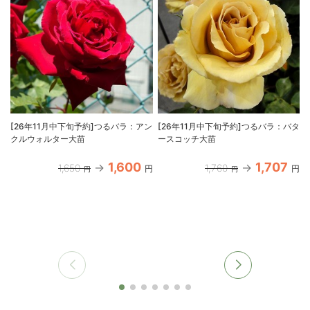
[26年11月中下旬予約]つるバラ：アン
[26年11月中下旬予約]つるバラ：バタ
クルウォルター大苗
ースコッチ大苗
1,600
1,707
1,650
1,760
円
円
円
円