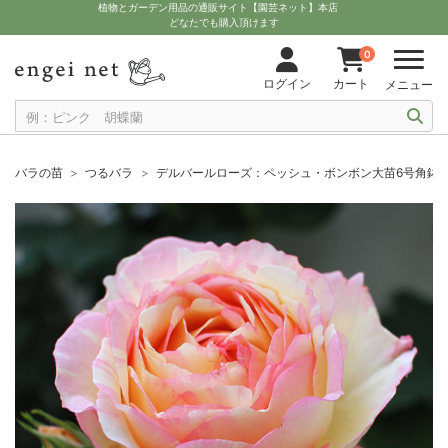
植物とガーデン用品の通販サイト【園芸ネット】本店
どなたでも購入頂けます
0
ログイン
カート
メニュー
バラの苗
つるバラ
デルバールローズ：ペッシュ・ボンボン大苗6号角鉢