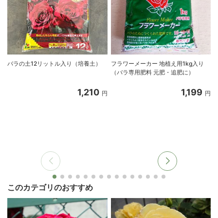
バラの土12リットル入り（培養土）
フラワーメーカー 地植え用1kg入り
（バラ専用肥料 元肥・追肥に）
1,210
1,199
円
円
このカテゴリのおすすめ