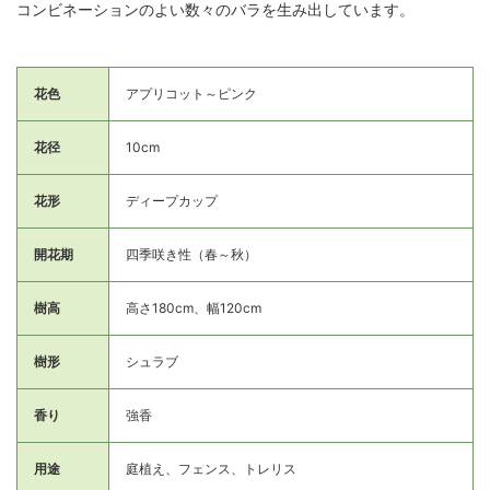
コンビネーションのよい数々のバラを生み出しています。
花色
アプリコット～ピンク
花径
10cm
花形
ディープカップ
開花期
四季咲き性（春～秋）
樹高
高さ180cm、幅120cm
樹形
シュラブ
香り
強香
用途
庭植え、フェンス、トレリス