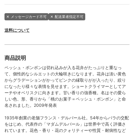
✕
メッセージカード不可
✕
配送業者指定不可
送料について
商品説明
ペッシュ・ボンボンは切れ込みが入る花弁がたっぷりと重なっ
て、個性的なシルエットの大輪咲きになります。花弁は淡い黄色
からグラデーションがかってピンクの縁取りがが入ったり、絞り
になったり様々な表情を見せます。ショートクライマーとしてア
ーチやオベリスクに向きます。甘い香りの強香種。名はその愛ら
しい色、形、香りから「桃のお菓子＝ペッシュ・ボンボン」と命
名されました。2009年発表
1935年創業の老舗フランス・デルバール社。54年からバラの交配
をはじめ、代表作の「マダムデルバール」は世界中で高く評価さ
れています。花色・香り・花のクォリティーや性質・耐病性など