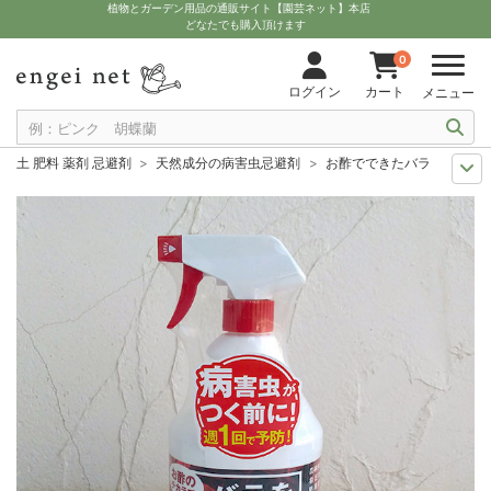
植物とガーデン用品の通販サイト【園芸ネット】本店
どなたでも購入頂けます
0
ログイン
カート
メニュー
土 肥料 薬剤 忌避剤
天然成分の病害虫忌避剤
お酢でできたバラの病虫害予
11月中下旬予約
グッズ・資材
お酢でできたバラの病虫害予防スプレー90
12月上中旬予約
グッズ・資材
お酢でできたバラの病虫害予防スプレー90
10月中下旬予約
グッズ・資材
お酢でできたバラの病虫害予防スプレー90