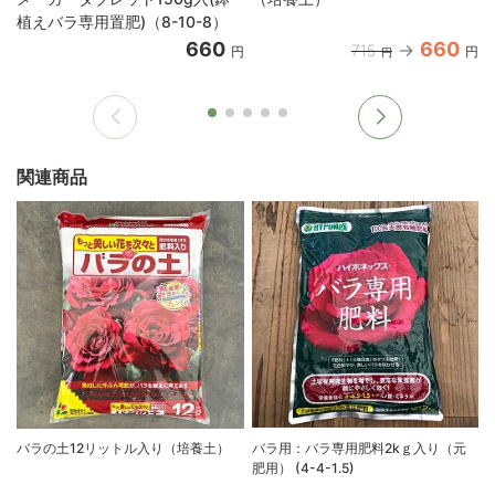
植えバラ専用置肥)（8-10-8）
660
660
715
円
円
円
関連商品
バラの土12リットル入り（培養土）
バラ用：バラ専用肥料2kｇ入り（元
肥用） (4-4-1.5)