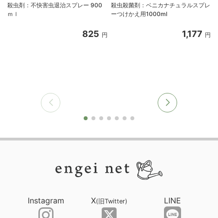
殺虫剤：不快害虫退治スプレー 900
殺虫殺菌剤：ベニカナチュラルスプレ
ｍｌ
ーつけかえ用1000ml
ー
825
1,177
円
円
Instagram
X
LINE
(旧Twitter)