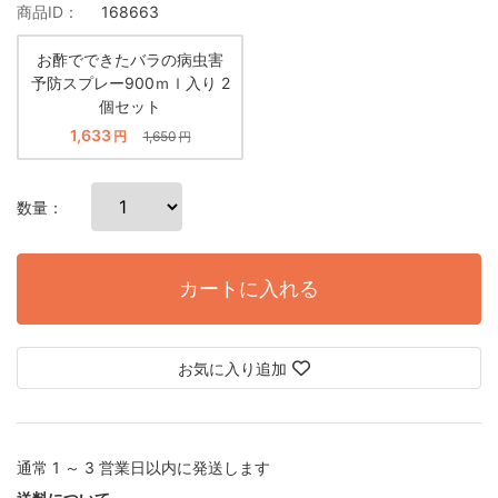
商品ID：
168663
お酢でできたバラの病虫害
予防スプレー900ｍｌ入り 2
個セット
1,633
円
1,650
円
数量：
カートに入れる
お気に入り追加
通常 1 ～ 3 営業日以内に発送します