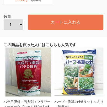
円
1,650
円
数量：
カートに入れる
この商品を買った人にはこちらも人気です
バラ用肥料・活力剤：フラワー
ハーブ・香草の土5リットル入り
メーカータブレット150g入(鉢
（培養土）