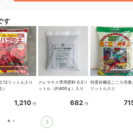
です
土12リットル入り
クレマチス専用肥料 0.5リ
特選有機花ごころ培養
土）
ットル（約400ｇ）入り
リットル入り
1,210
682
71
円
円