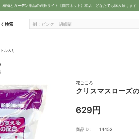
植物とガーデン用品の通販サイト【園芸ネット】本店
どなたでも購入頂けます
しく検索
ットル入り
り
り
り
花ごころ
クリスマスローズの
629円
商品ID：
14452