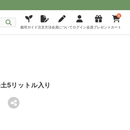
0
栽培ガイド
注文方法
会員について
ログイン
会員プレゼント
カート
土5リットル入り