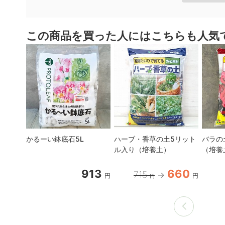
この商品を買った人にはこちらも人気
かるーい鉢底石5L
ハーブ・香草の土5リット
バラの
ル入り（培養土）
（培養
913
660
715
円
円
円