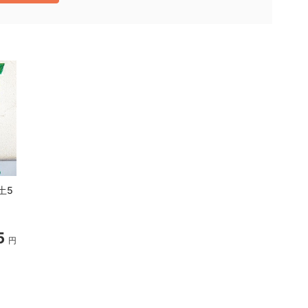
土5
置肥：クリスマスローズの
肥料700g（6-8-6）
5
531
605
円
円
円