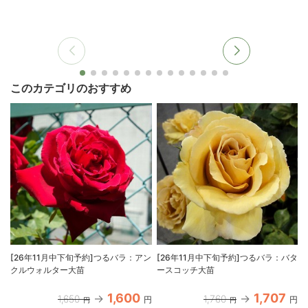
このカテゴリのおすすめ
[26年11月中下旬予約]つるバラ：アン
[26年11月中下旬予約]つるバラ：バタ
クルウォルター大苗
ースコッチ大苗
1,600
1,707
1,650
1,760
円
円
円
円