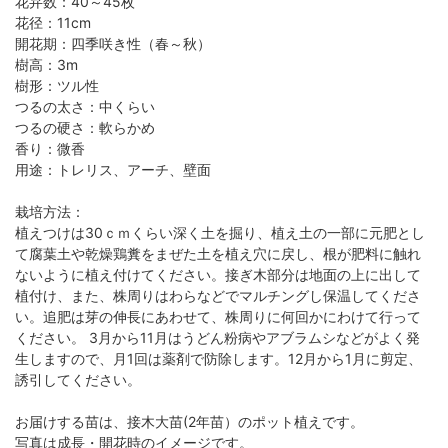
花弁数：40～45枚
花径：11cm
開花期：四季咲き性（春～秋）
樹高：3m
樹形：ツル性
つるの太さ：中くらい
つるの硬さ：軟らかめ
香り：微香
用途：トレリス、アーチ、壁面
栽培方法：
植えつけは30ｃｍくらい深く土を掘り、植え土の一部に元肥とし
て腐葉土や乾燥鶏糞をまぜた土を植え穴に戻し、根が肥料に触れ
ないように植え付けてください。接ぎ木部分は地面の上に出して
植付け、また、株周りはわらなどでマルチングし保温してくださ
い。追肥は芽の伸長にあわせて、株周りに何回かにわけて行って
ください。 3月から11月はうどん粉病やアブラムシなどがよく発
生しますので、月1回は薬剤で防除します。12月から1月に剪定、
誘引してください。
お届けする苗は、接木大苗(2年苗）のポット植えです。
写真は成長・開花時のイメージです。