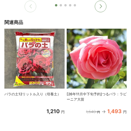
関連商品
バラの土12リットル入り（培養土）
[26年11月中下旬予約]つるバラ：ラビ
ーニア大苗
1,210
1,493
1,540
円
円
円