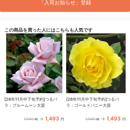
「入荷お知らせ」登録
この商品を買った人にはこちらも人気です
[26年11月中下旬予約]つるバ
[26年11月中下旬予約]つるバ
ラ：ブルームーン大苗
ラ：ゴールドバニー大苗
1,493
1,493
1,540
1,540
円
円
円
円