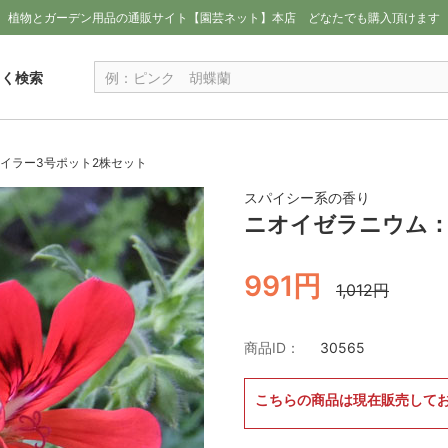
植物とガーデン用品の通販サイト【園芸ネット】本店
どなたでも購入頂けます
しく検索
イラー3号ポット2株セット
スパイシー系の香り
ニオイゼラニウム：
991円
1,012円
商品ID：
30565
こちらの商品は現在販売して