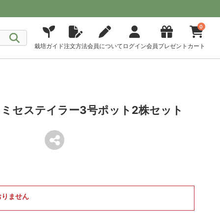
0
栽培ガイド
注文方法
会員について
ログイン
会員プレゼント
カート
ミセステイラー3号ポット2株セット
おりません