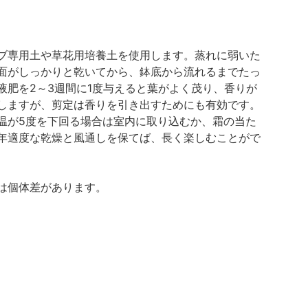
ブ専用土や草花用培養土を使用します。蒸れに弱いた
面がしっかりと乾いてから、鉢底から流れるまでたっ
肥を2～3週間に1度与えると葉がよく茂り、香りが
しますが、剪定は香りを引き出すためにも有効です。
温が5度を下回る場合は室内に取り込むか、霜の当た
年適度な乾燥と風通しを保てば、長く楽しむことがで
は個体差があります。