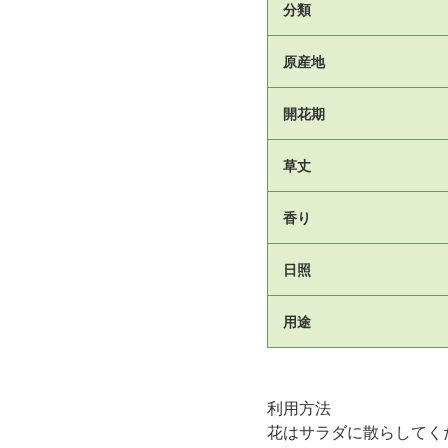
分類
原産地
開花期
草丈
香り
日照
用途
利用方法
花はサラダに散らしてく