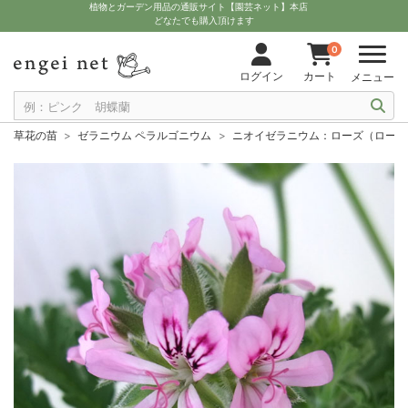
植物とガーデン用品の通販サイト【園芸ネット】本店
どなたでも購入頂けます
0
ログイン
カート
メニュー
草花の苗
ゼラニウム ペラルゴニウム
ニオイゼラニウム：ローズ（ローズゼ