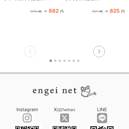
882
825
990
991
円
円
円
円
Instagram
X
LINE
(旧Twitter)