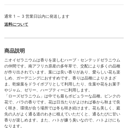
通常 1 ～ 3 営業日以内に発送します
送料について
商品説明
ニオイゼラニウムは香りを楽しむハーブ・センテッドゼラニウム
の仲間です。南アフリカ原産の多年草で、交配により多くの品種
が作り出されています。葉には良い香りがあり、愛らしい花も楽
しめ、ガーデニングにおすすめです。香りは品種によりさまざ
ま。乾燥葉をドライポプリとして利用したり、生葉や花をお菓子
やジャム、ゼリー、ハーブティーに利用します。
「ローズゼラニウム」は中でも最もポピュラーな品種。ピンクの
花で、バラの香りです。花は日当たりがよければ春から秋まで良
く咲き、環境が合う場所では冬も咲き続けます。花も美しく、庭
先の人がよく通る道のわきに植えていただくと、通るたびに甘い
香りが楽しめます。また、ハトが嫌う臭いなので、ハトよけにも
なります。