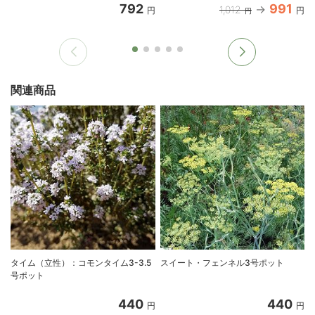
792
991
1,012
円
円
円
関連商品
タイム（立性）：コモンタイム3-3.5
スイート・フェンネル3号ポット
号ポット
440
440
円
円