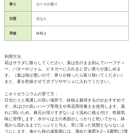
香り
ローズの香り
日照
日なた
用途
鉢植え
利用方法
花はサラダに散らしてください。葉は生のまま刻んでハーブティ
ー、バターやジャム、ビネガーに入れると甘い香りが楽しめま
す。（葉は味が悪いので、香りが移ったら取り除いてください）
また、葉を乾燥させてポプリやサシェに入れてください。
ニオイゼラニウムの育て方：
日当たりと風通しの良い場所で、鉢植え栽培するのがおすすめで
す。水はけの良いハーブ専用土や草花用培養土を使用します。蒸
れに弱いため、株元が湿りすぎないよう浅めに植え付け、乾燥気
味に管理します。水やりは土の表面がしっかりと乾いてから、鉢
底から流れるまでたっぷりと与え、常に湿った状態とならないよ
うにします。春から秋の成長期には、薄めた液肥を2～3週間に1度