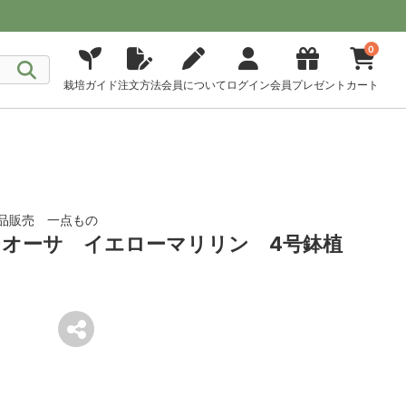
0
栽培ガイド
注文方法
会員について
ログイン
会員プレゼント
カート
品販売 一点もの
オーサ イエローマリリン 4号鉢植