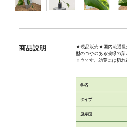
★現品販売★国内流通量
商品説明
型のつやのある濃緑の葉
ョウです。幼葉には切れ
学名
タイプ
原産国