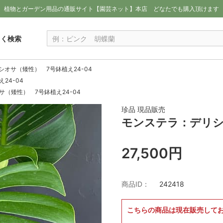
植物とガーデン用品の通販サイト【園芸ネット】本店
どなたでも購入頂けます
しく検索
オサ（矮性） 7号鉢植え24-04
24-04
（矮性） 7号鉢植え24-04
珍品 現品販売
モンステラ：デリシ
27,500円
商品ID：
242418
こちらの商品は現在販売して