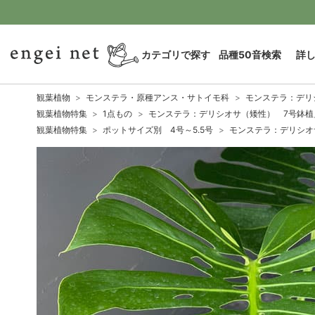
カテゴリで探す
品種50音検索
詳
観葉植物
モンステラ・原種アンス・サトイモ科
モンステラ：デリシ
観葉植物特集
1点もの
モンステラ：デリシオサ（矮性） 7号鉢植え
観葉植物特集
ポットサイズ別 4号～5.5号
モンステラ：デリシオサ