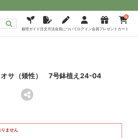
0
栽培ガイド
注文方法
会員について
ログイン
会員プレゼント
カート
オサ（矮性） 7号鉢植え24-04
おりません