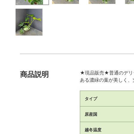
★現品販売★普通のデリ
商品説明
ある濃緑の葉が美しく、
タイプ
原産国
越冬温度