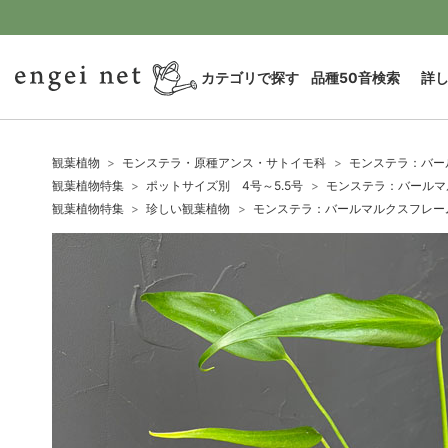
カテゴリで探す
品種50音検索
詳
観葉植物
モンステラ・原種アンス・サトイモ科
モンステラ：バー
観葉植物特集
ポットサイズ別 4号～5.5号
モンステラ：バールマ
観葉植物特集
珍しい観葉植物
モンステラ：バールマルクスフレー