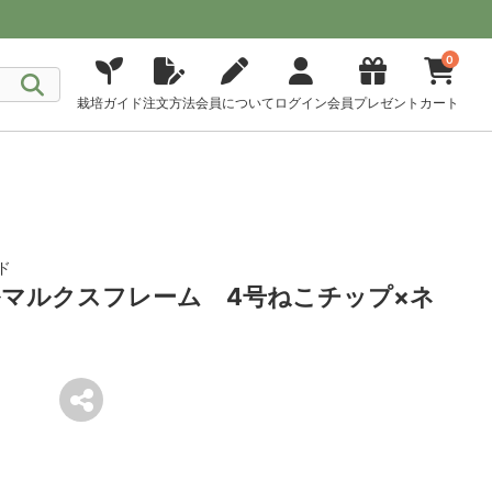
0
栽培ガイド
注文方法
会員について
ログイン
会員プレゼント
カート
ド
マルクスフレーム 4号ねこチップ×ネ