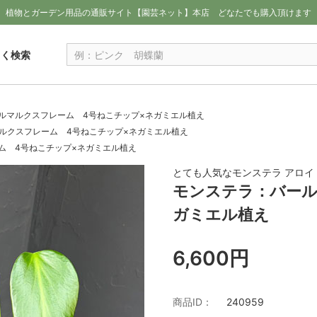
植物とガーデン用品の通販サイト【園芸ネット】本店
どなたでも購入頂けます
しく検索
ルマルクスフレーム 4号ねこチップ×ネガミエル植え
ルクスフレーム 4号ねこチップ×ネガミエル植え
ム 4号ねこチップ×ネガミエル植え
とても人気なモンステラ アロイ
モンステラ：バール
ガミエル植え
6,600円
商品ID：
240959