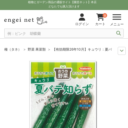
植物とガーデン用品の通販サイト【園芸ネット】本店
どなたでも購入頂けます
0
ログイン
カート
メニュー
種（タネ）
野菜 果菜類
【有効期限26年10月】キュウリ：夏バテ知らず
セール
種子
【有効期限26年10月】キュウリ：夏バテ知らず の種[サカ
まき時から探そう
野菜・ハーブの種 8月
【有効期限26年10月】キュ
夏の園芸
夏まきの野菜・草花の種
【有効期限26年10月】キュウリ：夏