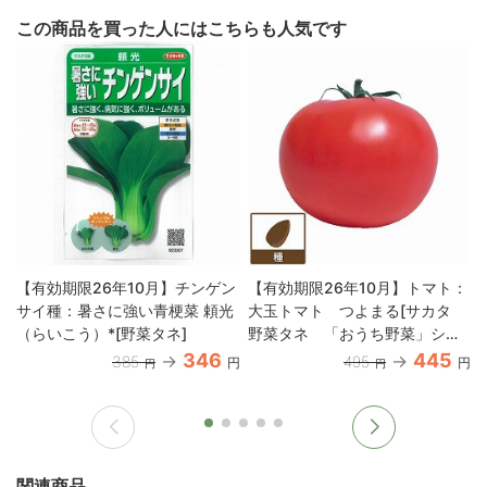
この商品を買った人にはこちらも人気です
【有効期限26年10月】チンゲン
【有効期限26年10月】トマト：
サイ種：暑さに強い青梗菜 頼光
大玉トマト つよまる[サカタ
（らいこう）*[野菜タネ]
野菜タネ 「おうち野菜」シリ
ーズ]
346
445
385
495
円
円
円
円
関連商品