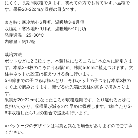
にくく、長期間収穫できます。初めての方でも育てやすい品種で
す。果長20-22cmが収穫の目安です。
まき時：寒冷地4-6月頃、温暖地3-8月頃
収穫期：寒冷地6-9月頃、温暖地5-10月頃
発芽適温：25-30℃
内容量：約12粒
栽培方法：
ポットなどに2-3粒まき、本葉1枚になるころに1本立ちに間引きま
す。本葉3-4枚のころにうね幅1m、株間50cmに植えつけます。支
柱やネットの設置は植えつける前に行います。
5-6節までの子づるは摘みとり、それから上の子づるは本葉2枚の
すぐ上で摘みとります。親づるの先端は支柱の高さで摘みとりま
す。
果実が20-22cmになったころが収穫適期です。とり遅れると株に
負担がかかり、収穫量が減るので早めに収穫します。1株当たり5-
6本収穫したら1回の割合で追肥を行います。
※パッケージのデザインは写真と異なる場合がありますのでご了承
ください。