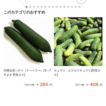
このカテゴリのおすすめ
沖縄短形ヘチマ（ナーベラー）[3～7
キュウリ：ピクルスキュウリ[野菜タ
月まき 野菜タネ]
ネ]
265
408
363
561
円
円
円
円