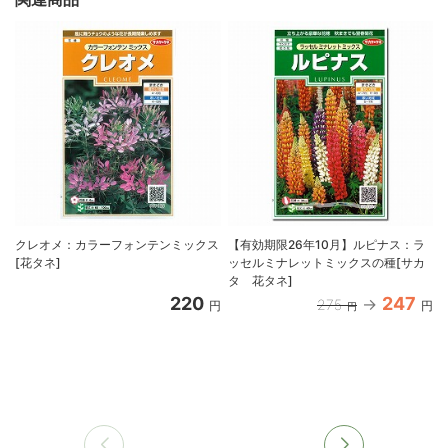
クレオメ：カラーフォンテンミックス
【有効期限26年10月】ルピナス：ラ
[花タネ]
ッセルミナレットミックスの種[サカ
タ 花タネ]
220
247
275
円
円
円