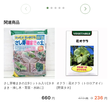
関連商品
さし芽種まきの土5リットル入り[タネ
オクラ：花オクラ（トロロアオイ）
まき・挿し木・育苗・水鉢に]
[野菜タネ]
660
236
473
円
円
円