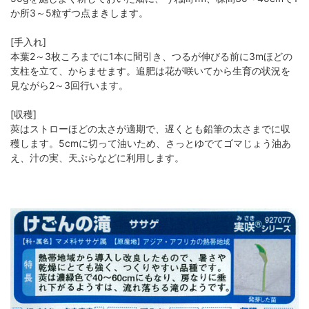
か所3～5粒ずつ点まきします。
[手入れ]
本葉2～3枚ころまでに1本に間引き、つるが伸びる前に3mほどの
支柱を立て、からませます。追肥は花が咲いてから生育の状況を
見ながら2～3回行います。
[収穫]
莢はストローほどの太さが適期で、遅くとも鉛筆の太さまでに収
穫します。5cmに切って油いため、さっとゆでてゴマじょう油あ
え、汁の実、天ぷらなどに利用します。