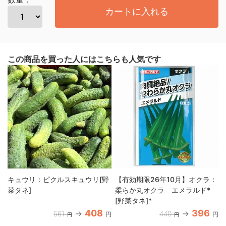
カートに入れる
この商品を買った人にはこちらも人気です
キュウリ：ピクルスキュウリ[野
【有効期限26年10月】オクラ：
菜タネ]
柔らか丸オクラ エメラルド*
[野菜タネ]*
408
396
561
440
円
円
円
円