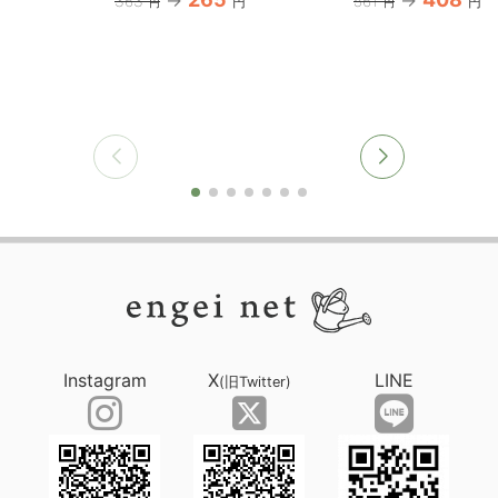
363
561
円
円
円
円
Instagram
X
LINE
(旧Twitter)