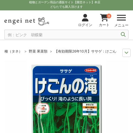
植物とガーデン用品の通販サイト【園芸ネット】本店
どなたでも購入頂けます
0
ログイン
カート
メニュー
種（タネ）
野菜 果菜類
【有効期限26年10月】ササゲ：けごんの滝[サカ
セール
種子
【有効期限26年10月】ササゲ：けごんの滝[サカタ 野菜タネ
夏の園芸
夏まきの野菜・草花の種
【有効期限26年10月】ササゲ：けごん