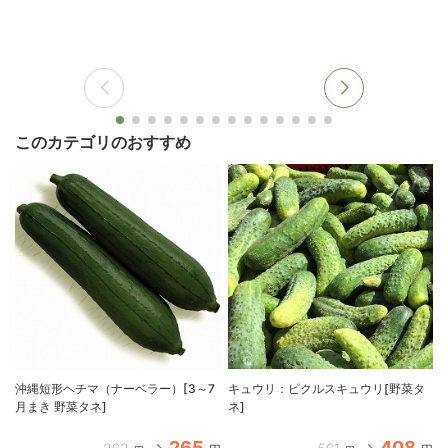
このカテゴリのおすすめ
沖縄短形ヘチマ（ナーベラー）[3～7
キュウリ：ピクルスキュウリ[野菜タ
月まき 野菜タネ]
ネ]
265
408