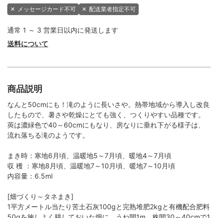
✕
メッセージカード不可
✕
配送業者指定不可
通常 1 ～ 3 営業日以内に発送します
送料について
商品説明
なんと50cmにも！滝のように長いさや。熱帯地域から導入し改良
したもので、暑さや乾燥にとても強く、つくりやすい品種です。
莢は濃緑色で40～60cmにもなり、房なりに垂れ下がる様子は、
流れ落ちる滝のようです。
まき時：寒地6月頃、温暖地5～7月頃、暖地4～7月頃
収 穫 ：寒地8月頃、温暖地7～10月頃、暖地7～10月頃
内容量：6.5ml
[畑づくり～タネまき]
1平方メートル当たり苦土石灰100gと完熟堆肥2kgと有機配合肥料
50gを施しよく耕しておいた畑に、うね間1m、株間30～40cmで1