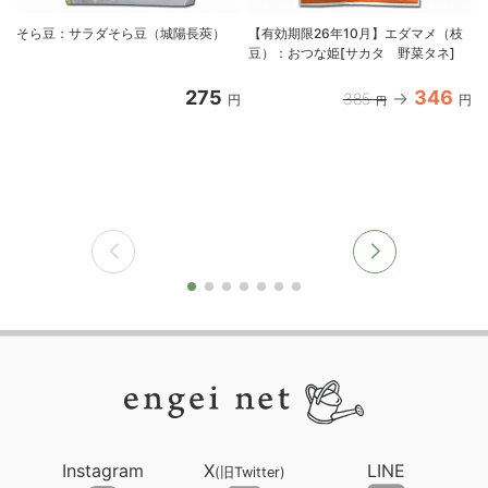
そら豆：サラダそら豆（城陽長莢）
【有効期限26年10月】エダマメ（枝
豆）：おつな姫[サカタ 野菜タネ]
275
346
385
円
円
円
Instagram
X
LINE
(旧Twitter)