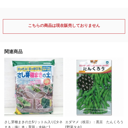
こちらの商品は現在販売しておりません
関連商品
さし芽種まきの土5リットル入り[タネ
エダマメ（枝豆）：黒豆 たんくろう
まき・挿し木・育苗・水鉢に]
[野菜タネ]