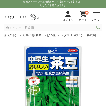
植物とガーデン用品の通販サイト【園芸ネット】本店
どなたでも購入頂けます
0
ログイン
カート
メニュー
種（タネ）
野菜 豆類 穀類 そばの種
エダマメ（枝豆）：夏の声[サカタ