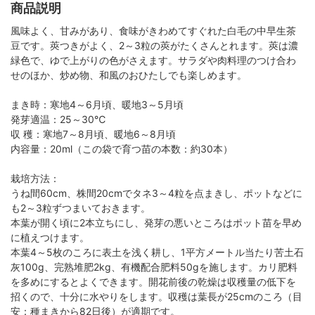
商品説明
風味よく、甘みがあり、食味がきわめてすぐれた白毛の中早生茶
豆です。莢つきがよく、2～3粒の莢がたくさんとれます。莢は濃
緑色で、ゆで上がりの色がさえます。サラダや肉料理のつけ合わ
せのほか、炒め物、和風のおひたしでも楽しめます。
まき時：寒地4～6月頃、暖地3～5月頃
発芽適温：25～30℃
収 穫：寒地7～8月頃、暖地6～8月頃
内容量：20ml（この袋で育つ苗の本数：約30本）
栽培方法：
うね間60cm、株間20cmでタネ3～4粒を点まきし、ポットなどに
も2～3粒ずつまいておきます。
本葉が開く頃に2本立ちにし、発芽の悪いところはポット苗を早め
に植えつけます。
本葉4～5枚のころに表土を浅く耕し、1平方メートル当たり苦土石
灰100g、完熟堆肥2kg、有機配合肥料50gを施します。カリ肥料
を多めにするとよくできます。開花前後の乾燥は収穫量の低下を
招くので、十分に水やりをします。収穫は葉長が25cmのころ（目
安：種まきから82日後）が適期です。