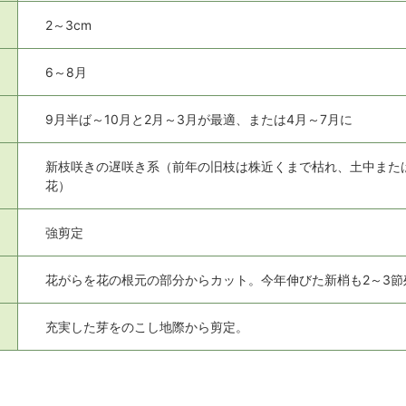
2～3cm
6～8月
9月半ば～10月と2月～3月が最適、または4月～7月に
新枝咲きの遅咲き系（前年の旧枝は株近くまで枯れ、土中また
花）
強剪定
花がらを花の根元の部分からカット。今年伸びた新梢も2～3節
充実した芽をのこし地際から剪定。