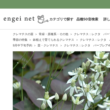
カテゴリで探す
品種50音検索
詳
クレマチスの苗
常緑・原種系・その他
クレマチス：レクタ パー
季節の特集
鉢植えで育てられるクレマチス
クレマチス：レクタ 
9月中下旬予約
苗・クレマチス
クレマチス：レクタ パープレア4