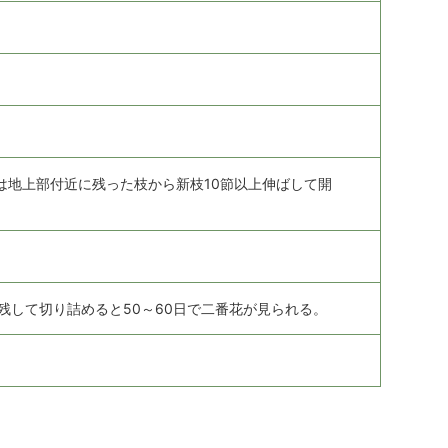
は地上部付近に残った枝から新枝10節以上伸ばして開
残して切り詰めると50～60日で二番花が見られる。