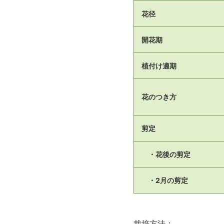
花径
開花期
植付け適期
花のつき方
剪定
・花後の剪定
・2月の剪定
栽培方法：