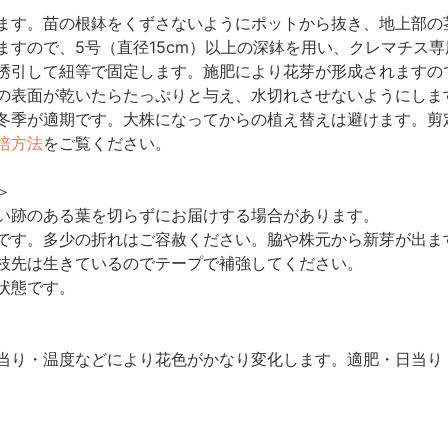
ます。苗の根鉢をくずさないようにポットから抜き、地上部の
ますので、5号（直径15cm）以上の深鉢を用い、クレマチス
誘引して紐等で固定します。施肥により花芽が形成されますので
の表面が乾いたらたっぷりと与え、水切れさせないようにしま
冬季が適期です。大株になってからの植え替えは避けます。剪
培方法
をご覧ください。
＞
い跡のある葉を切らずにお届けする場合があります。
です。多少の折れはご容赦ください。脇や株元から新芽が出ま
枝先は生きているのでテープで補強してください。
状態です。
当り・温度などにより花色がかなり変化します。適肥・日当り・